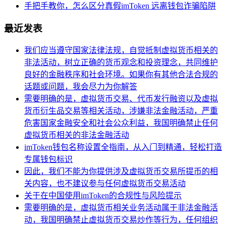
手把手教你，怎么区分真假imToken 远离钱包诈骗陷阱
最近发表
我们应当遵守国家法律法规，自觉抵制虚拟货币相关的
非法活动，树立正确的货币观念和投资理念，共同维护
良好的金融秩序和社会环境。如果你有其他合法合规的
话题或问题，我会尽力为你解答
需要明确的是，虚拟货币交易、代币发行融资以及虚拟
货币衍生品交易等相关活动，涉嫌非法金融活动，严重
危害国家金融安全和社会公众利益，我国明确禁止任何
虚拟货币相关的非法金融活动
imToken钱包名称设置全指南，从入门到精通，轻松打造
专属钱包标识
因此，我们不能为你提供涉及虚拟货币交易所提币的相
关内容，也不建议参与任何虚拟货币交易活动
关于在中国使用imToken的合规性与风险提示
需要明确的是，虚拟货币相关业务活动属于非法金融活
动，我国明确禁止虚拟货币交易炒作等行为，任何组织