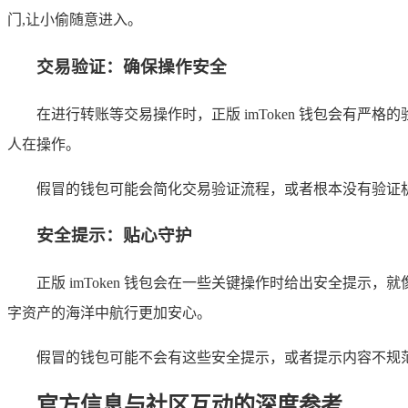
门,让小偷随意进入。
交易验证：确保操作安全
在进行转账等交易操作时，正版 imToken 钱包会有
人在操作。
假冒的钱包可能会简化交易验证流程，或者根本没有验证
安全提示：贴心守护
正版 imToken 钱包会在一些关键操作时给出安全提
字资产的海洋中航行更加安心。
假冒的钱包可能不会有这些安全提示，或者提示内容不规
官方信息与社区互动的深度参考