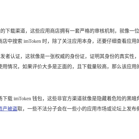
是值得信赖的下载渠道，这些应用商店拥有一套严格的审核机制，就
中搜索 imToken 时，除了关注应用本身，还要仔细查看应
应用会有官方的开发者认证，这就像是一张权威的身份证，证明其身份的
使用情况，如果评价大多是正面的，且下载量较高，那么该应用的
载 imToken 钱包，这些非官方渠道就像是隐藏着危险的
资产被盗
取，一些不法分子会在一些小的应用市场或论坛上发布假冒