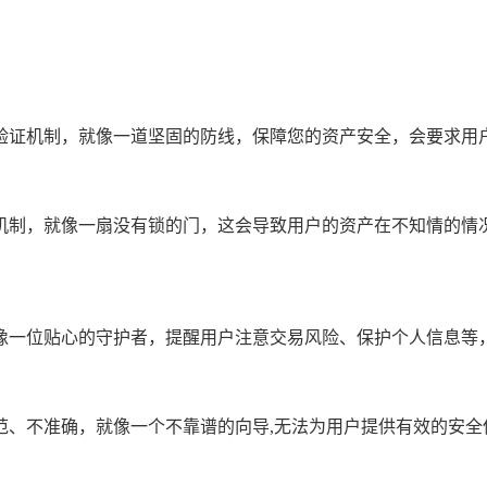
严格的验证机制，就像一道坚固的防线，保障您的资产安全，会要求
机制，就像一扇没有锁的门，这会导致用户的资产在不知情的情况
示，就像一位贴心的守护者，提醒用户注意交易风险、保护个人信息
范、不准确，就像一个不靠谱的向导,无法为用户提供有效的安全