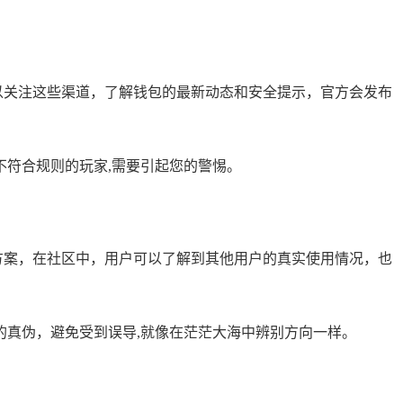
可以关注这些渠道，了解钱包的最新动态和安全提示，官方会发布
符合规则的玩家,需要引起您的警惕。
决方案，在社区中，用户可以了解到其他用户的真实使用情况，也
真伪，避免受到误导,就像在茫茫大海中辨别方向一样。