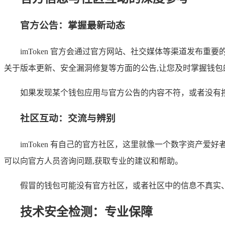
官方公告：掌握最新动态
imToken 官方会通过官方网站、社交媒体等渠道发
关于版本更新、安全漏洞修复等方面的公告,让您及时掌握钱包
如果发现某个钱包应用与官方公告的内容不符，或者没有
社区互动：交流与辨别
imToken 有自己的官方社区，这里就像一个数字资
可以向官方人员咨询问题,获取专业的建议和帮助。
假冒的钱包可能没有官方社区，或者社区中的信息不真实
技术安全检测：专业保障