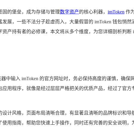
坚固的堡垒，成为存储与管理
数字资产
的核心利器，
imToken
作
展，一些不法分子趁虚而入，大量假冒的 imToken 钱包
数字资产持有者的必修课，本文将从多个维度，为您详细剖析判断 im
浏览器中输入 imToken 的官方网址时，务必保持高度的谨慎
包应用程序，就像是经过层层严格把关的优质产品，经过了官方专
而大气的设计风格，页面布局清晰合理，有显著且清晰的品牌标识
还配备了使用指南，帮助您快速上手操作，同时还有完善的安全说