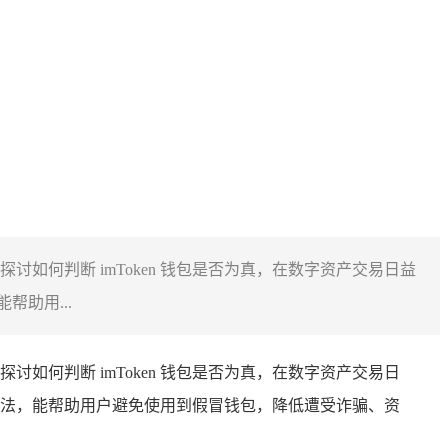
探讨如何判断 imToken 钱包是否为真，在数字资产交易日益
助用...
讨如何判断 imToken 钱包是否为真，在数字资产交易日
法，能帮助用户避免使用到假冒钱包，降低遭受诈骗、资