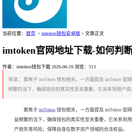
当前位置：
首页
>
imtoken钱包安卓版
> 文章正文
imtoken官网地址下载-如何判断
作者：imtoken钱包下载
2026-06-19
浏览：513
导读：
聚焦于 imToken 钱包相关，一方面提及 imTo
频繁的当下，确保钱包的真实性至关重要，它关系到用户资产
聚焦于
imToken
钱包相关，一方面提及 imToken
益频繁的当下，确保钱包的真实性至关重要，它关系到用
产损失等风险，保障自身在数字资产领域的合法权益。