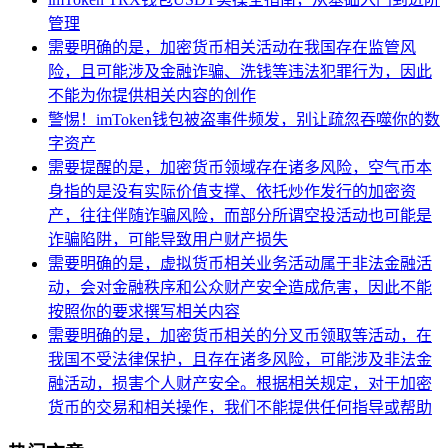
管理
需要明确的是，加密货币相关活动在我国存在监管风
险，且可能涉及金融诈骗、洗钱等违法犯罪行为，因此
不能为你提供相关内容的创作
警惕！imToken钱包被盗事件频发，别让疏忽吞噬你的数
字资产
需要提醒的是，加密货币领域存在诸多风险，空气币本
身指的是没有实际价值支撑、依托炒作发行的加密资
产，往往伴随诈骗风险，而部分所谓空投活动也可能是
诈骗陷阱，可能导致用户财产损失
需要明确的是，虚拟货币相关业务活动属于非法金融活
动，会对金融秩序和公众财产安全造成危害，因此不能
按照你的要求撰写相关内容
需要明确的是，加密货币相关的分叉币领取等活动，在
我国不受法律保护，且存在诸多风险，可能涉及非法金
融活动，损害个人财产安全。根据相关规定，对于加密
货币的交易和相关操作，我们不能提供任何指导或帮助