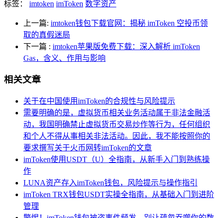
标签：
imtoken
imToken
数字资产
上一篇:
imtoken钱包下载官网：揭秘 imToken 空投币领
取的真假迷局
下一篇
:
imtoken苹果版免费下载：深入解析 imToken
Gas，含义、作用与影响
相关文章
关于在中国使用imToken的合规性与风险提示
需要明确的是，虚拟货币相关业务活动属于非法金融活
动，我国明确禁止虚拟货币交易炒作等行为，任何组织
和个人不得从事相关非法活动。因此，我不能按照你的
要求撰写关于火币网转imToken的文章
imToken使用USDT（U）全指南，从新手入门到熟练操
作
LUNA资产存入imToken钱包，风险提示与操作指引
imToken TRX钱包USDT实操全指南，从基础入门到进阶
管理
警惕！imToken钱包被盗事件频发，别让疏忽吞噬你的数