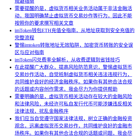
规避指南
需要提醒的是，虚拟货币相关业务活动属于非法金融活
动，我国明确禁止虚拟货币交易炒作等行为，因此不能
按照你的要求撰写相关文章
imToken钱包ETH充值全指南，从地址获取到安全充值的
完整流程
警惕imtoken转账地址无效陷阱，加密货币转账的安全误
区与应对指南
imToken闪兑费率全解析，从收费逻辑到省钱技巧
在此提醒广大群众，提高风险防范意识，警惕虚拟货币
交易炒作活动，自觉抵制虚拟货币相关违法违规行为，
共同维护良好的经济金融秩序。如果你有其他合法合规
的话题或内容创作需求，我会尽力为你提供帮助
需要明确的是，虚拟货币相关活动存在较大的金融风险
和法律风险，未经许可私自发行代币可能涉嫌违反相关
法律法规，扰乱金融秩序
我们应当自觉遵守国家法律法规，树立正确的金融投资
观念，远离虚拟货币交易炒作，共同维护良好的金融市
场秩序。如果你有其他合法合规的话题或问题，我会尽