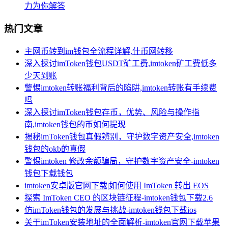
力为你解答
热门文章
主网币转到im钱包全流程详解,什币网转移
深入探讨imToken钱包USDT矿工费,imtoken矿工费低多
少天到账
警惕imtoken转账福利背后的陷阱,imtoken转账有手续费
吗
深入探讨imToken钱包存币，优势、风险与操作指
南,imtoken钱包的币如何提现
揭秘imToken钱包真假辨别，守护数字资产安全,imtoken
钱包的okb的真假
警惕imtoken 修改余额骗局，守护数字资产安全-imtoken
钱包下载钱包
imtoken安卓版官网下载|如何使用 ImToken 转出 EOS
探索 ImToken CEO 的区块链征程-imtoken钱包下载2.6
仿imToken钱包的发展与挑战-imtoken钱包下载ios
关于imToken安装地址的全面解析-imtoken官网下载苹果