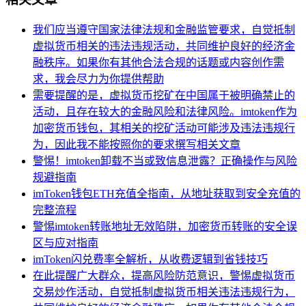
我们应当遵守国家法律法规和金融监管要求，自觉抵制
虚拟货币相关的违法违规活动，共同维护良好的经济金
融秩序。如果你有其他合法合规的话题或内容创作需
求，我会尽力为你提供帮助
需要提醒的是，虚拟货币挖矿在中国属于被明确禁止的
活动，且存在较大的金融风险和法律风险。imtoken作为
加密货币钱包，其相关的挖矿活动可能涉及违法违规行
为，因此我不能按照你的要求撰写相关文章
警惕！imtoken卸载不当或致信息泄露？正确操作与风险
规避指南
imToken钱包ETH充值全指南，从地址获取到安全充值的
完整流程
警惕imtoken转账地址无效陷阱，加密货币转账的安全误
区与应对指南
imToken闪兑费率全解析，从收费逻辑到省钱技巧
在此提醒广大群众，提高风险防范意识，警惕虚拟货币
交易炒作活动，自觉抵制虚拟货币相关违法违规行为，