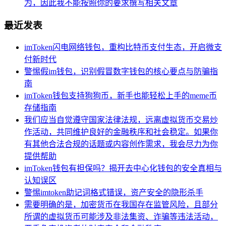
为，因此我不能按照你的要求撰写相关文章
最近发表
imToken闪电网络钱包，重构比特币支付生态，开启微支
付新时代
警惕假im钱包，识别假冒数字钱包的核心要点与防骗指
南
imToken钱包支持狗狗币，新手也能轻松上手的meme币
存储指南
我们应当自觉遵守国家法律法规，远离虚拟货币交易炒
作活动，共同维护良好的金融秩序和社会稳定。如果你
有其他合法合规的话题或内容创作需求，我会尽力为你
提供帮助
imToken钱包有担保吗？揭开去中心化钱包的安全真相与
认知误区
警惕imtoken助记词格式错误，资产安全的隐形杀手
需要明确的是，加密货币在我国存在监管风险，且部分
所谓的虚拟货币可能涉及非法集资、诈骗等违法活动，