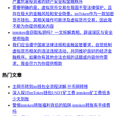
严重危害投资者的财产安全和金融秩序
需要明确的是，虚拟货币交易在我国不受法律保护，且
存在极大的金融风险和安全隐患。imToken作为一款加密
货币钱包，其相关操作可能涉及虚拟货币交易，因此我
不能为你提供相关内容
imtoken会窃取私钥吗？一文拆解真相、辟谣误区与安全
使用指南
我们应当遵守国家法律法规和金融监管要求，自觉抵制
虚拟货币相关的违法违规活动，共同维护良好的经济金
融秩序。如果你有其他合法合规的话题或内容创作需
求，我会尽力为你提供帮助
热门文章
主网币转到im钱包全流程详解,什币网转移
深入探讨imToken钱包USDT矿工费,imtoken矿工费低多
少天到账
警惕imtoken转账福利背后的陷阱,imtoken转账有手续费
吗