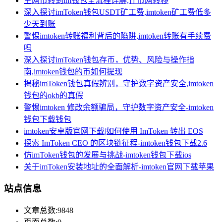
主网币转到im钱包全流程详解,什币网转移
深入探讨imToken钱包USDT矿工费,imtoken矿工费低多
少天到账
警惕imtoken转账福利背后的陷阱,imtoken转账有手续费
吗
深入探讨imToken钱包存币，优势、风险与操作指
南,imtoken钱包的币如何提现
揭秘imToken钱包真假辨别，守护数字资产安全,imtoken
钱包的okb的真假
警惕imtoken 修改余额骗局，守护数字资产安全-imtoken
钱包下载钱包
imtoken安卓版官网下载|如何使用 ImToken 转出 EOS
探索 ImToken CEO 的区块链征程-imtoken钱包下载2.6
仿imToken钱包的发展与挑战-imtoken钱包下载ios
关于imToken安装地址的全面解析-imtoken官网下载苹果
站点信息
文章总数:9848