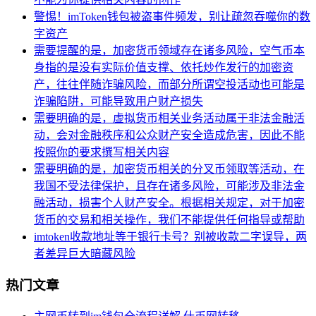
警惕！imToken钱包被盗事件频发，别让疏忽吞噬你的数
字资产
需要提醒的是，加密货币领域存在诸多风险，空气币本
身指的是没有实际价值支撑、依托炒作发行的加密资
产，往往伴随诈骗风险，而部分所谓空投活动也可能是
诈骗陷阱，可能导致用户财产损失
需要明确的是，虚拟货币相关业务活动属于非法金融活
动，会对金融秩序和公众财产安全造成危害，因此不能
按照你的要求撰写相关内容
需要明确的是，加密货币相关的分叉币领取等活动，在
我国不受法律保护，且存在诸多风险，可能涉及非法金
融活动，损害个人财产安全。根据相关规定，对于加密
货币的交易和相关操作，我们不能提供任何指导或帮助
imtoken收款地址等于银行卡号？别被收款二字误导，两
者差异巨大暗藏风险
热门文章