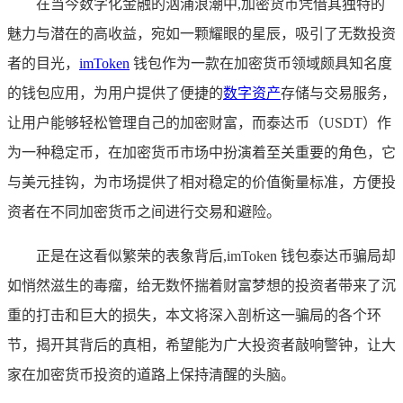
在当今数字化金融的汹涌浪潮中,加密货币凭借其独特的
魅力与潜在的高收益，宛如一颗耀眼的星辰，吸引了无数投资
者的目光，
imToken
钱包作为一款在加密货币领域颇具知名度
的钱包应用，为用户提供了便捷的
数字资产
存储与交易服务，
让用户能够轻松管理自己的加密财富，而泰达币（USDT）作
为一种稳定币，在加密货币市场中扮演着至关重要的角色，它
与美元挂钩，为市场提供了相对稳定的价值衡量标准，方便投
资者在不同加密货币之间进行交易和避险。
正是在这看似繁荣的表象背后,imToken 钱包泰达币骗局却
如悄然滋生的毒瘤，给无数怀揣着财富梦想的投资者带来了沉
重的打击和巨大的损失，本文将深入剖析这一骗局的各个环
节，揭开其背后的真相，希望能为广大投资者敲响警钟，让大
家在加密货币投资的道路上保持清醒的头脑。