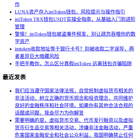
作
LUNA资产存入imToken钱包，风险提示与操作指引
imToken TRX钱包USDT实操全指南，从基础入门到进阶
管理
警惕！imToken钱包被盗事件频发，别让疏忽吞噬你的数
字资产
imtoken收款地址等于银行卡号？别被收款二字误导，两
者差异巨大暗藏风险
手把手教你，怎么区分真假imToken 远离钱包诈骗陷阱
最近发表
我们应当遵守国家法律法规，自觉抵制虚拟货币相关的
非法活动，树立正确的货币观念和投资理念，共同维护
良好的金融秩序和社会环境。如果你有其他合法合规的
话题或问题，我会尽力为你解答
需要明确的是，虚拟货币交易、代币发行融资以及虚拟
货币衍生品交易等相关活动，涉嫌非法金融活动，严重
危害国家金融安全和社会公众利益，我国明确禁止任何