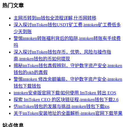
热门文章
主网币转到im钱包全流程详解,什币网转移
深入探讨imToken钱包USDT矿工费,imtoken矿工费低多
少天到账
警惕imtoken转账福利背后的陷阱,imtoken转账有手续费
吗
深入探讨imToken钱包存币，优势、风险与操作指
南,imtoken钱包的币如何提现
揭秘imToken钱包真假辨别，守护数字资产安全,imtoken
钱包的okb的真假
警惕imtoken 修改余额骗局，守护数字资产安全-imtoken
钱包下载钱包
imtoken安卓版官网下载|如何使用 ImToken 转出 EOS
探索 ImToken CEO 的区块链征程-imtoken钱包下载2.6
仿imToken钱包的发展与挑战-imtoken钱包下载ios
关于imToken安装地址的全面解析-imtoken官网下载苹果
站点信息