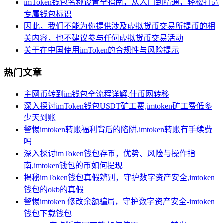
imToken钱包名称设置全指南，从入门到精通，轻松打造
专属钱包标识
因此，我们不能为你提供涉及虚拟货币交易所提币的相
关内容，也不建议参与任何虚拟货币交易活动
关于在中国使用imToken的合规性与风险提示
热门文章
主网币转到im钱包全流程详解,什币网转移
深入探讨imToken钱包USDT矿工费,imtoken矿工费低多
少天到账
警惕imtoken转账福利背后的陷阱,imtoken转账有手续费
吗
深入探讨imToken钱包存币，优势、风险与操作指
南,imtoken钱包的币如何提现
揭秘imToken钱包真假辨别，守护数字资产安全,imtoken
钱包的okb的真假
警惕imtoken 修改余额骗局，守护数字资产安全-imtoken
钱包下载钱包