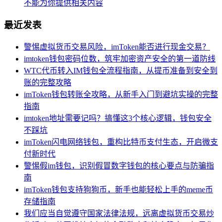
不能为你提供相关内容
最近发表
警惕虚拟货币交易风险，imToken能否进行现金交易？
imtoken钱包密码位数，筑牢加密资产安全的第一道防线
WTC代币转入IM钱包全流程指南，从提币准备到安全到
账的完整攻略
imToken钱包转账全攻略，从新手入门到避坑实操的完整
指南
imtoken地址需要记吗？搞懂这3个核心逻辑，钱包安全
不踩坑
imToken闪电网络钱包，重构比特币支付生态，开启微支
付新时代
警惕假im钱包，识别假冒数字钱包的核心要点与防骗指
南
imToken钱包支持狗狗币，新手也能轻松上手的meme币
存储指南
我们应当自觉遵守国家法律法规，远离虚拟货币交易炒