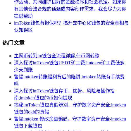
作活动，共同维护良好的金融秩序和社会稳定。如果你
有其他合法合规的话题或内容创作需求，我会尽力为你
提供帮助
imToken钱包有担保吗？揭开去中心化钱包的安全真相与
认知误区
热门文章
主网币转到im钱包全流程详解,什币网转移
深入探讨imToken钱包USDT矿工费,imtoken矿工费低多
少天到账
警惕imtoken转账福利背后的陷阱,imtoken转账有手续费
吗
深入探讨imToken钱包存币，优势、风险与操作指
南,imtoken钱包的币如何提现
揭秘imToken钱包真假辨别，守护数字资产安全,imtoken
钱包的okb的真假
警惕imtoken 修改余额骗局，守护数字资产安全-imtoken
钱包下载钱包