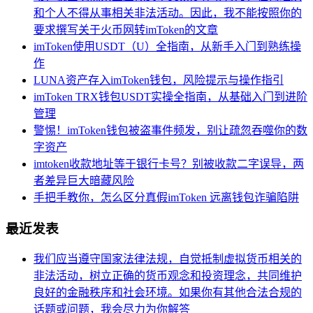
和个人不得从事相关非法活动。因此，我不能按照你的
要求撰写关于火币网转imToken的文章
imToken使用USDT（U）全指南，从新手入门到熟练操
作
LUNA资产存入imToken钱包，风险提示与操作指引
imToken TRX钱包USDT实操全指南，从基础入门到进阶
管理
警惕！imToken钱包被盗事件频发，别让疏忽吞噬你的数
字资产
imtoken收款地址等于银行卡号？别被收款二字误导，两
者差异巨大暗藏风险
手把手教你，怎么区分真假imToken 远离钱包诈骗陷阱
最近发表
我们应当遵守国家法律法规，自觉抵制虚拟货币相关的
非法活动，树立正确的货币观念和投资理念，共同维护
良好的金融秩序和社会环境。如果你有其他合法合规的
话题或问题，我会尽力为你解答