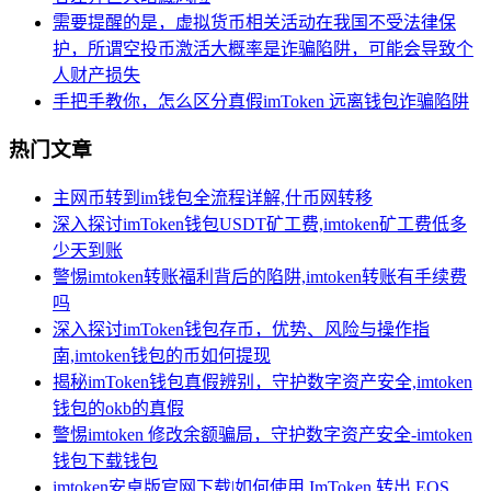
需要提醒的是，虚拟货币相关活动在我国不受法律保
护，所谓空投币激活大概率是诈骗陷阱，可能会导致个
人财产损失
手把手教你，怎么区分真假imToken 远离钱包诈骗陷阱
热门文章
主网币转到im钱包全流程详解,什币网转移
深入探讨imToken钱包USDT矿工费,imtoken矿工费低多
少天到账
警惕imtoken转账福利背后的陷阱,imtoken转账有手续费
吗
深入探讨imToken钱包存币，优势、风险与操作指
南,imtoken钱包的币如何提现
揭秘imToken钱包真假辨别，守护数字资产安全,imtoken
钱包的okb的真假
警惕imtoken 修改余额骗局，守护数字资产安全-imtoken
钱包下载钱包
imtoken安卓版官网下载|如何使用 ImToken 转出 EOS