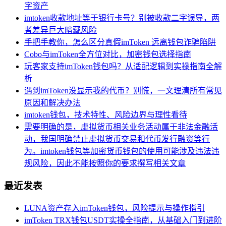
字资产
imtoken收款地址等于银行卡号？别被收款二字误导，两
者差异巨大暗藏风险
手把手教你，怎么区分真假imToken 远离钱包诈骗陷阱
Cobo与imToken全方位对比，加密钱包选择指南
玩客家支持imToken钱包吗？从适配逻辑到实操指南全解
析
遇到imToken没显示我的代币？别慌，一文理清所有常见
原因和解决办法
imtoken钱包，技术特性、风险边界与理性看待
需要明确的是，虚拟货币相关业务活动属于非法金融活
动，我国明确禁止虚拟货币交易和代币发行融资等行
为。imtoken钱包等加密货币钱包的使用可能涉及违法违
规风险，因此不能按照你的要求撰写相关文章
最近发表
LUNA资产存入imToken钱包，风险提示与操作指引
imToken TRX钱包USDT实操全指南，从基础入门到进阶