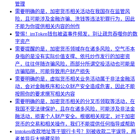
管理
需要明确的是，加密货币相关活动在我国存在监管风
险，且可能涉及金融诈骗、洗钱等违法犯罪行为，因此
不能为你提供相关内容的创作
警惕！imToken钱包被盗事件频发，别让疏忽吞噬你的数
字资产
需要提醒的是，加密货币领域存在诸多风险，空气币本
身指的是没有实际价值支撑、依托炒作发行的加密资
产，往往伴随诈骗风险，而部分所谓空投活动也可能是
诈骗陷阱，可能导致用户财产损失
需要明确的是，虚拟货币相关业务活动属于非法金融活
动，会对金融秩序和公众财产安全造成危害，因此不能
按照你的要求撰写相关内容
需要明确的是，加密货币相关的分叉币领取等活动，在
我国不受法律保护，且存在诸多风险，可能涉及非法金
融活动，损害个人财产安全。根据相关规定，对于加密
货币的交易和相关操作，我们不能提供任何指导或帮助
imtoken收款地址等于银行卡号？别被收款二字误导，两
者差异巨大暗藏风险