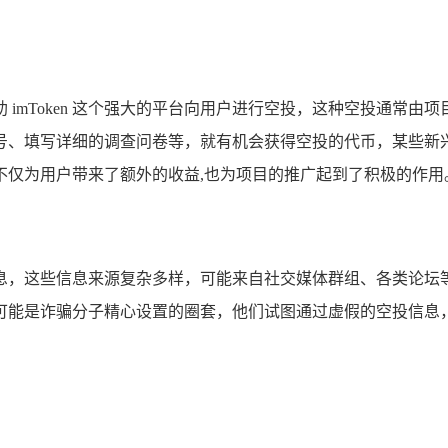
，借助 imToken 这个强大的平台向用户进行空投，这种空投通
写详细的调查问卷等，就有机会获得空投的代币，某些新兴的 DeF
不仅为用户带来了额外的收益,也为项目的推广起到了积极的作用
息，这些信息来源复杂多样，可能来自社交媒体群组、各类论坛
可能是诈骗分子精心设置的圈套，他们试图通过虚假的空投信息，