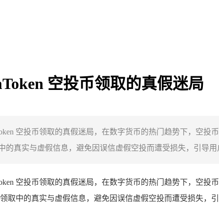
imToken 空投币领取的真假迷局
 imToken 空投币领取的真假迷局，在数字货币的热门趋势下
取中的真实与虚假信息，避免因误信虚假空投而遭受损失，引导用户在 
mToken 空投币领取的真假迷局，在数字货币的热门趋势下，空
投币领取中的真实与虚假信息，避免因误信虚假空投而遭受损失，引导