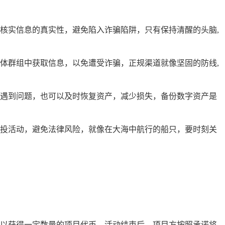
核实信息的真实性，避免陷入诈骗陷阱，只有保持清醒的头脑,
交媒体群组中获取信息，以免遭受诈骗，正规渠道就像坚固的防线,
遇到问题，也可以及时恢复资产，减少损失，备份数字资产是
投活动，避免法律风险，就像在大海中航行的船只，要时刻关
，就可以获得一定数量的项目代币，活动结束后，项目方按照承诺将