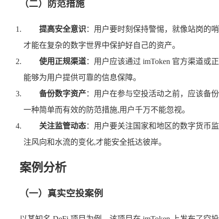
（二）防范措施
提高安全意识
：用户要时刻保持警惕，就像站岗的哨
才能在复杂的数字世界中保护好自己的资产。
使用正规渠道
：用户应该通过 imToken 官方
能够为用户提供可靠的信息保障。
备份数字资产
：用户在参与空投活动之前，应该备份
一种简单而有效的防范措施,用户千万不能忽视。
关注监管动态
：用户要关注国家和地区的数字货币监
注风向和水流的变化,才能安全抵达彼岸。
案例分析
（一）真实空投案例
以某知名 DeFi 项目为例，该项目在 imToken 