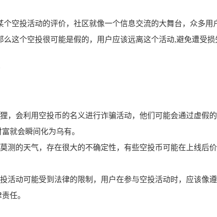
某个空投活动的评价，社区就像一个信息交流的大舞台，众多用
那么这个空投很可能是假的，用户应该远离这个活动,避免遭受损
狸，会利用空投币的名义进行诈骗活动，他们可能会通过虚假的
财富就会瞬间化为乌有。
莫测的天气，存在很大的不确定性，有些空投币可能在上线后价
投活动可能受到法律的限制，用户在参与空投活动时，应该像遵
律责任。