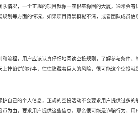
团队情况，一个正规的项目就像一座根基稳固的大厦，通常会有
展规划等方面的情况，如果项目背景模糊不清，或者团队成员信
则和流程，用户应该认真仔细地阅读空投规则，了解参与条件、
天上掉馅饼的好事，往往隐藏着巨大的风险，很可能这个空投就是
保护自己的个人信息，正规的空投活动不会要求用户提供过多的
为由，要求用户提供这些信息，那么很可能是诈骗行为，用户应该