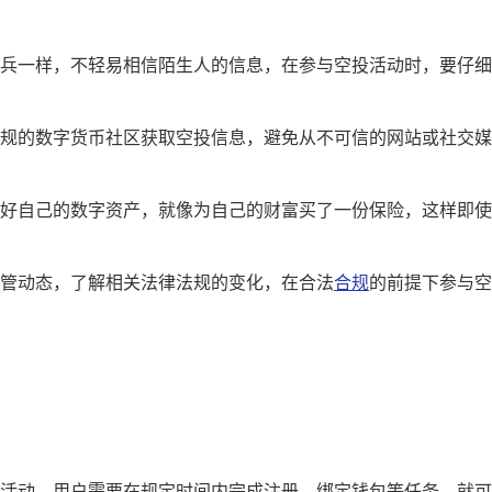
兵一样，不轻易相信陌生人的信息，在参与空投活动时，要仔细
渠道或正规的数字货币社区获取空投信息，避免从不可信的网站或社
好自己的数字资产，就像为自己的财富买了一份保险，这样即使
管动态，了解相关法律法规的变化，在合法
合规
的前提下参与空
上发布了空投活动，用户需要在规定时间内完成注册、绑定钱包等任务