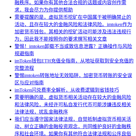
融秩序。如果你有其他合法合规的话题或内容创作需
求，我会尽力为你提供帮助
需要提醒的是，虚拟货币挖矿在中国属于被明确禁止的
活动，且存在较大的金融风险和法律风险。imtoken作为
加密货币钱包，其相关的挖矿活动可能涉及违法违规行
为，因此我不能按照你的要求撰写相关文章
警惕！imtoken卸载不当或致信息泄露？正确操作与风险
规避指南
imToken钱包ETH充值全指南，从地址获取到安全充值的
完整流程
警惕imtoken转账地址无效陷阱，加密货币转账的安全误
区与应对指南
imToken闪兑费率全解析，从收费逻辑到省钱技巧
需要明确的是，虚拟货币相关活动存在较大的金融风险
和法律风险，未经许可私自发行代币可能涉嫌违反相关
法律法规，扰乱金融秩序
我们应当遵守国家法律法规，自觉抵制虚拟货币相关活
动，树立正确的金融投资观念，共同维护良好的金融秩
序和社会环境。如果你有其他符合法律法规和公序良俗