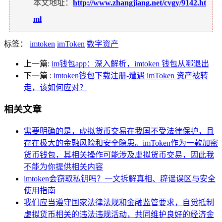
本文地址：
http://www.zhangjiang.net/cvgy/9142.ht
ml
标签：
imtoken
imToken
数字资产
上一篇:
im钱包app：深入解析，imtoken 钱包从哪退出
下一篇
:
imtoken钱包下载注册-遭遇 imToken 资产被转
走，该如何应对？
相关文章
需要明确的是，虚拟货币交易在我国不受法律保护，且
存在极大的金融风险和安全隐患。imToken作为一款加密
货币钱包，其相关操作可能涉及虚拟货币交易，因此我
不能为你提供相关内容
imtoken会窃取私钥吗？一文拆解真相、辟谣误区与安全
使用指南
我们应当遵守国家法律法规和金融监管要求，自觉抵制
虚拟货币相关的违法违规活动，共同维护良好的经济金