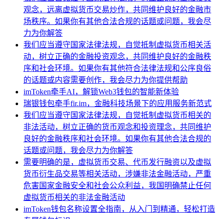
观念，远离虚拟货币交易炒作，共同维护良好的金融市
场秩序。如果你有其他合法合规的话题或问题，我会尽
力为你解答
我们应当遵守国家法律法规，自觉抵制虚拟货币相关活
动，树立正确的金融投资观念，共同维护良好的金融秩
序和社会环境。如果你有其他符合法律法规和公序良俗
的话题或内容需要创作，我会尽力为你提供帮助
imToken牵手AI，解锁Web3钱包的智能新体验
瑞银钱包牵手fir.im，金融科技场景下的应用服务新范式
我们应当遵守国家法律法规，自觉抵制虚拟货币相关的
非法活动，树立正确的货币观念和投资理念，共同维护
良好的金融秩序和社会环境。如果你有其他合法合规的
话题或问题，我会尽力为你解答
需要明确的是，虚拟货币交易、代币发行融资以及虚拟
货币衍生品交易等相关活动，涉嫌非法金融活动，严重
危害国家金融安全和社会公众利益，我国明确禁止任何
虚拟货币相关的非法金融活动
imToken钱包名称设置全指南，从入门到精通，轻松打造