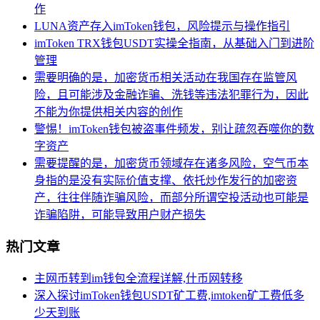
作
LUNA资产存入imToken钱包，风险提示与操作指引
imToken TRX钱包USDT实操全指南，从基础入门到进阶
管理
需要明确的是，加密货币相关活动在我国存在监管风
险，且可能涉及金融诈骗、洗钱等违法犯罪行为，因此
不能为你提供相关内容的创作
警惕！imToken钱包被盗事件频发，别让疏忽吞噬你的数
字资产
需要提醒的是，加密货币领域存在诸多风险，空气币本
身指的是没有实际价值支撑、依托炒作发行的加密资
产，往往伴随诈骗风险，而部分所谓空投活动也可能是
诈骗陷阱，可能导致用户财产损失
热门文章
主网币转到im钱包全流程详解,什币网转移
深入探讨imToken钱包USDT矿工费,imtoken矿工费低多
少天到账