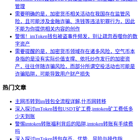
管理
需要明确的是，加密货币相关活动在我国存在监管风
险，且可能涉及金融诈骗、洗钱等违法犯罪行为，因此
不能为你提供相关内容的创作
警惕！imToken钱包被盗事件频发，别让疏忽吞噬你的数
字资产
需要提醒的是，加密货币领域存在诸多风险，空气币本
身指的是没有实际价值支撑、依托炒作发行的加密资
产，往往伴随诈骗风险，而部分所谓空投活动也可能是
诈骗陷阱，可能导致用户财产损失
热门文章
主网币转到im钱包全流程详解,什币网转移
深入探讨imToken钱包USDT矿工费,imtoken矿工费低多
少天到账
警惕imtoken转账福利背后的陷阱,imtoken转账有手续费
吗
深入探讨imToken钱包存币，优势、风险与操作指