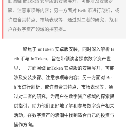
面围绕 imToken 安卓版的安装展开，可能涉及安装步
骤、注意事项等内容；另一方面对 Beth 币进行剖析，或
许包含其特点、市场表现等，通过对二者的研究，为用
户在数字资产领域的探索提...
聚焦于 imToken 安卓版安装，同时深入解析 B
eth 币与 ImToken，旨在带领读者探索数字资产世
界，一方面围绕 imToken 安卓版的安装展开，可能
涉及安装步骤、注意事项等内容；另一方面对 Bet
h 币进行剖析，或许包含其特点、市场表现等，通
过对二者的研究，为用户在数字资产领域的探索提
供指引，助力他们更好地了解和参与数字资产相关
活动，在数字资产的浪潮中找到适合自己的投资与
操作方向。