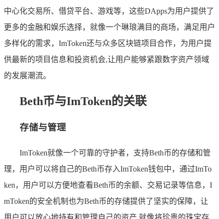
中心化交易所、借贷平台、游戏等，这些DApps为用户提供了
更多的金融和娱乐选择，就像一个琳琅满目的商场，满足用户
多样化的需求，ImToken还与众多区块链项目合作，为用户提
供最新的项目信息和投资机会,让用户能够紧跟数字资产领域
的发展潮流。
Beth币与ImToken的关联
存储与管理
ImToken就像一个可靠的守护者，支持Beth币的存储和管
理，用户可以将自己的Beth币存入ImToken钱包中，通过ImTo
ken，用户可以方便地查看Beth币的余额、交易记录等信息，I
mToken的安全机制也为Beth币的存储提供了坚实的保障，让
用户可以放心地持有和管理自己的资产,就像将珍贵的珠宝存