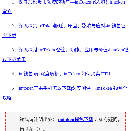
1、
探寻加密货币领域的新星—imToken招人啦！imtoken
官方
2、
深入探究imToken搬迁，原因、影响与应对-im钱包官
方下载
3、
深入探讨 imToken 备注，功能、应用与价值-imtoken钱
包下载苹果
4、
im钱包app|深度解析，imToken 如何买卖 ETH
5、
imtoken苹果手机怎么下载|深度测评，ImToken 钱包全
攻略
转载请注明出处：
imtoken钱包下载
，如有疑问，
请联系（
）。