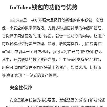
ImToken钱包的功能与优势
ImToken是一款功能强大且极具创新性的数字钱包，它就
像一个安全的数字保险箱，支持多种加密货币的存储和管理，
它提供了简洁直观的用户界面，就像一位贴心的向导，让用户
可以轻松地进行资产查询、转账、收款等操作，用户只需在I
mToken中创建一个钱包地址，就可以将自己的加密货币存入
其中，开启便捷的数字资产之旅，ImToken还支持多链钱包，
用户可以同时管理不同区块链上的资产，如以太坊、比特币
等,真正实现了一站式的资产管理。
安全性保障
安全是数字钱包的核心要素，就像坚固的城墙守护着城堡