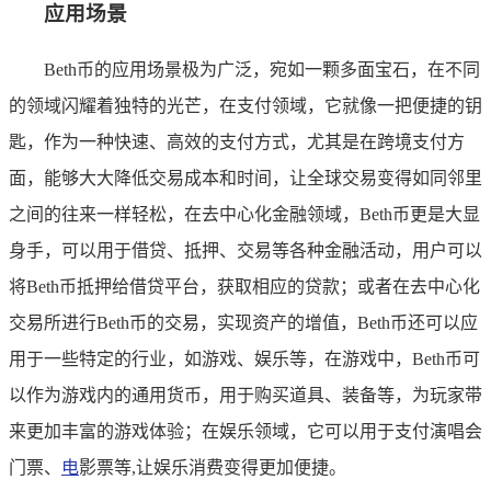
应用场景
Beth币的应用场景极为广泛，宛如一颗多面宝石，在不同
的领域闪耀着独特的光芒，在支付领域，它就像一把便捷的钥
匙，作为一种快速、高效的支付方式，尤其是在跨境支付方
面，能够大大降低交易成本和时间，让全球交易变得如同邻里
之间的往来一样轻松，在去中心化金融领域，Beth币更是大显
身手，可以用于借贷、抵押、交易等各种金融活动，用户可以
将Beth币抵押给借贷平台，获取相应的贷款；或者在去中心化
交易所进行Beth币的交易，实现资产的增值，Beth币还可以应
用于一些特定的行业，如游戏、娱乐等，在游戏中，Beth币可
以作为游戏内的通用货币，用于购买道具、装备等，为玩家带
来更加丰富的游戏体验；在娱乐领域，它可以用于支付演唱会
门票、
电
影票等,让娱乐消费变得更加便捷。