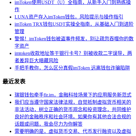
imToken使用USDT（U）全指南，从新手入门到熟练操
作
LUNA资产存入imToken钱包，风险提示与操作指引
imToken TRX钱包USDT实操全指南，从基础入门到进阶
管理
警惕！imToken钱包被盗事件频发，别让疏忽吞噬你的数
字资产
imtoken收款地址等于银行卡号？别被收款二字误导，两
者差异巨大暗藏风险
手把手教你，怎么区分真假imToken 远离钱包诈骗陷阱
最近发表
瑞银钱包牵手fir.im，金融科技场景下的应用服务新范式
我们应当遵守国家法律法规，自觉抵制虚拟货币相关的
非法活动，树立正确的货币观念和投资理念，共同维护
良好的金融秩序和社会环境。如果你有其他合法合规的
话题或问题，我会尽力为你解答
需要明确的是，虚拟货币交易、代币发行融资以及虚拟