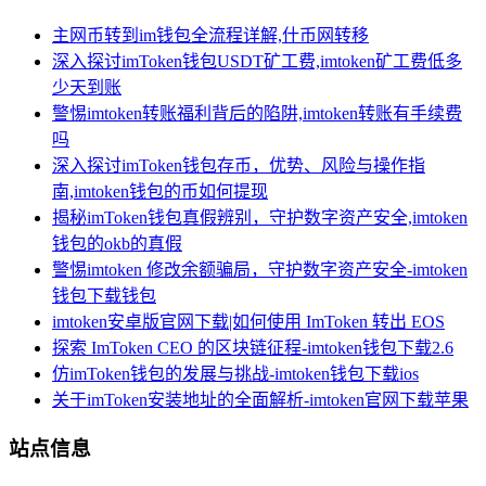
主网币转到im钱包全流程详解,什币网转移
深入探讨imToken钱包USDT矿工费,imtoken矿工费低多
少天到账
警惕imtoken转账福利背后的陷阱,imtoken转账有手续费
吗
深入探讨imToken钱包存币，优势、风险与操作指
南,imtoken钱包的币如何提现
揭秘imToken钱包真假辨别，守护数字资产安全,imtoken
钱包的okb的真假
警惕imtoken 修改余额骗局，守护数字资产安全-imtoken
钱包下载钱包
imtoken安卓版官网下载|如何使用 ImToken 转出 EOS
探索 ImToken CEO 的区块链征程-imtoken钱包下载2.6
仿imToken钱包的发展与挑战-imtoken钱包下载ios
关于imToken安装地址的全面解析-imtoken官网下载苹果
站点信息