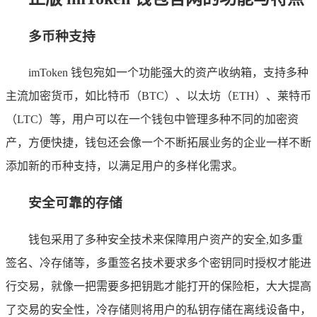
多币种支持
imToken 钱包宛如一个功能强大的资产收纳箱，支持多种
主流加密货币，如比特币（BTC）、以太坊（ETH）、莱特币
（LTC）等，用户可以在一个钱包中管理多种不同的加密资
产，方便快捷，钱包还会像一个不断拓展业务的企业一样不断
添加新的币种支持，以满足用户的多样化需求。
安全可靠的存储
钱包采用了多种安全技术来保障用户资产的安全,如多重
签名、冷存储等，多重签名技术要求多个密钥同时授权才能进
行交易，就像一把需要多把钥匙才能打开的保险柜，大大提高
了交易的安全性，冷存储则将用户的私钥存储在离线设备中，