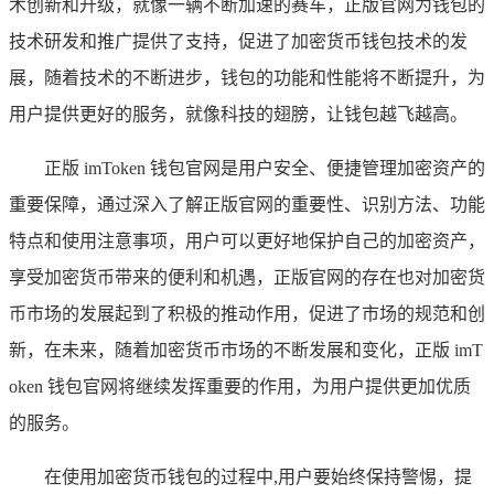
术创新和升级，就像一辆不断加速的赛车，正版官网为钱包的
技术研发和推广提供了支持，促进了加密货币钱包技术的发
展，随着技术的不断进步，钱包的功能和性能将不断提升，为
用户提供更好的服务，就像科技的翅膀，让钱包越飞越高。
正版 imToken 钱包官网是用户安全、便捷管理加密资产的
重要保障，通过深入了解正版官网的重要性、识别方法、功能
特点和使用注意事项，用户可以更好地保护自己的加密资产，
享受加密货币带来的便利和机遇，正版官网的存在也对加密货
币市场的发展起到了积极的推动作用，促进了市场的规范和创
新，在未来，随着加密货币市场的不断发展和变化，正版 imT
oken 钱包官网将继续发挥重要的作用，为用户提供更加优质
的服务。
在使用加密货币钱包的过程中,用户要始终保持警惕，提