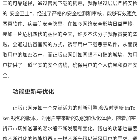
二的可靠途径，通过官网下载的钱包，就像经过层层严格安检
的“安全卫士”，经过了严格的安全检测和审核，能够有效避免
恶意软件、病毒等安全隐患，在如今网络安全形势日益严峻，
宛如一片危机四伏的丛林的今天，许多不法分子就像贪婪的盗
贼，会通过仿冒官网的方式，诱导用户下载恶意软件，从而窃
取用户的加密资产，而正版官网则如同坚不可摧的城墙，为用
户提供了一道坚实的安全防线，确保用户的个人信息和资产安
全。
功能更新与优化
正版官网宛如一个充满活力的创新引擎,会及时更新 imTo
ken 钱包的版本，为用户带来新的功能和优化体验，随着加密
货币市场如汹涌的潮水般不断发展和变化，钱包的功能也需要
像不断进化的智能机器人一样不断升级以满足用户的需求，通