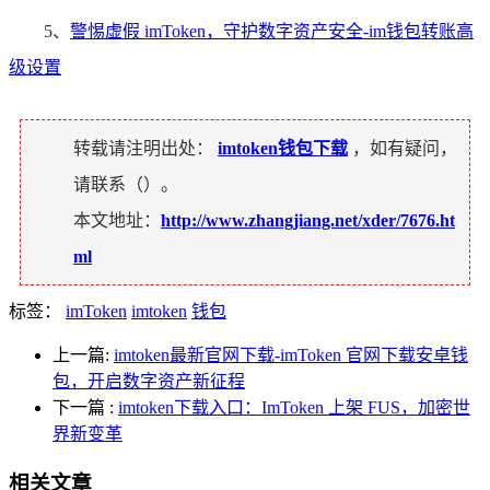
5、
警惕虚假 imToken，守护数字资产安全-im钱包转账高
级设置
转载请注明出处：
imtoken钱包下载
，如有疑问，
请联系（
）。
本文地址：
http://www.zhangjiang.net/xder/7676.ht
ml
标签：
imToken
imtoken
钱包
上一篇:
imtoken最新官网下载-imToken 官网下载安卓钱
包，开启数字资产新征程
下一篇
:
imtoken下载入口：ImToken 上架 FUS，加密世
界新变革
相关文章