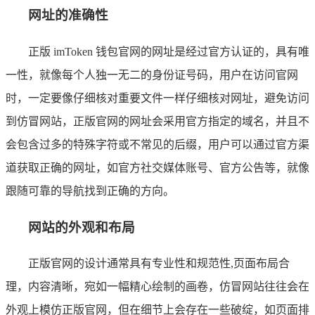
网址的准确性
正版 imToken 钱包官网的网址是经过官方认证的，具有唯
一性，就像每个人独一无二的身份证号码，用户在访问官网
时，一定要像仔细核对重要文件一样仔细核对网址，避免访问
到仿冒网站，正版官网的网址会采用官方指定的域名，并且不
会包含过多的特殊字符或不常见的后缀，用户可以通过官方渠
道获取正确的网址，如官方社交媒体账号、官方公告等，就像
跟随可靠的导航找到正确的方向。
网站的外观和布局
正版官网的设计通常具有专业性和规范性,页面布局合
理，内容清晰，宛如一幅精心绘制的画卷，仿冒网站往往会在
外观上模仿正版官网，但在细节上会存在一些破绽，如页面排