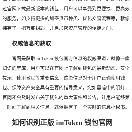
过官网下载最新版本的钱包，用户可以享受到更便捷、更高效
的服务，如支持更多的加密货币种类、优化交易流程等，就像
拥有了一把万能钥匙，开启加密资产管理的便捷之门。
权威信息的获取
官网是获取 imToken 钱包官方信息的权威渠道，就像一座
知识的宝库，用户可以在官网上了解到钱包的最新动态、安全
提示、使用教程等重要信息，这些信息对于用户正确使用钱
包、保障资产安全具有重要的指导意义，宛如黑暗中的明灯，
官网还会及时发布关于钱包的重大事件和公告，让用户能够第
一时间了解到相关信息，就像拥有了一个实时的信息小秘书。
如何识别正版 imToken 钱包官网