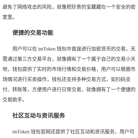
避免了网络攻击的风险，就像把珍贵的宝藏藏在一个安全的密
室里。
便捷的交易功能
用户可以在 imToken 钱包中直接进行加密货币的交易，无
需通过第三方交易平台，就像拥有了一个属于自己的交易小天
地，钱包提供了实时的市场行情和交易价格，用户可以根据市
场情况进行买卖操作，钱包还支持多种交易方式，如扫码支
付、转账等，方便用户进行日常交易，就像拥有了一个便捷的
交易助手。
社区互动与资讯服务
imToken 钱包官网还提供了社区互动和资讯服务，用户可