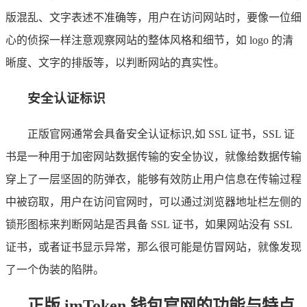
版混乱、文字表述不准确等，用户在访问网站时，要像一位细
心的侦探一样注意观察网站的整体风格和细节，如 logo 的清
晰度、文字的排版等，以判断网站的真实性。
安全认证标识
正版官网通常会具备安全认证标识,如 SSL 证书，SSL 证
书是一种用于加密网站数据传输的安全协议，就像给数据传输
穿上了一层坚固的防弹衣，能够有效防止用户信息在传输过程
中被窃取，用户在访问官网时，可以通过浏览器地址栏左侧的
锁形图标来判断网站是否具备 SSL 证书，如果网站没有 SSL
证书，或者证书显示异常，那么很可能是仿冒网站，就像发现
了一个伪装的陷阱。
正版 imToken 钱包官网的功能与特点