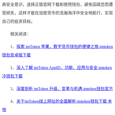
高安全意识，选择正版官网下载和使用钱包，避免因疏忽而遭
受损失，这样才能在加密货币的浩瀚海洋中安全地航行，实现
自己的投资目标。
相关阅读：
1、
探索 imToken 苹果，数字货币钱包的便捷之旅-imtoken
钱包安卓版下载
2、
深入了解 imToken AppID，功能、应用与安全-imtoken
冷钱包下载
3、
深度剖析 imToken 升级，变革与机遇-imtoken钱包官方
4、
关于imToken线上网址的全面解析-imtoken钱包下载 本
地