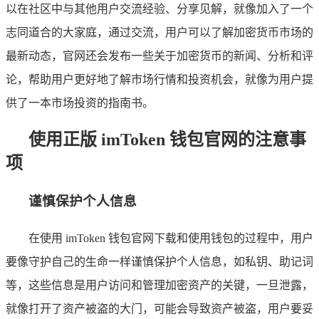
以在社区中与其他用户交流经验、分享见解，就像加入了一个
志同道合的大家庭，通过交流，用户可以了解加密货币市场的
最新动态，官网还会发布一些关于加密货币的新闻、分析和评
论，帮助用户更好地了解市场行情和投资机会，就像为用户提
供了一本市场投资的指南书。
使用正版 imToken 钱包官网的注意事
项
谨慎保护个人信息
在使用 imToken 钱包官网下载和使用钱包的过程中，用户
要像守护自己的生命一样谨慎保护个人信息，如私钥、助记词
等，这些信息是用户访问和管理加密资产的关键，一旦泄露，
就像打开了资产被盗的大门，可能会导致资产被盗，用户要妥