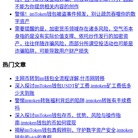
不能为你提供相关内容的创作
警惕！imToken钱包被盗事件频发，别让疏忽吞噬你的数
字资产
需要提醒的是，加密货币领域存在诸多风险，空气币本
身指的是没有实际价值支撑、依托炒作发行的加密资
产，往往伴随诈骗风险，而部分所谓空投活动也可能是
诈骗陷阱，可能导致用户财产损失
热门文章
主网币转到im钱包全流程详解,什币网转移
深入探讨imToken钱包USDT矿工费,imtoken矿工费低多
少天到账
警惕imtoken转账福利背后的陷阱,imtoken转账有手续费
吗
深入探讨imToken钱包存币，优势、风险与操作指
南,imtoken钱包的币如何提现
揭秘imToken钱包真假辨别，守护数字资产安全,imtoken
钱包的okb的真假