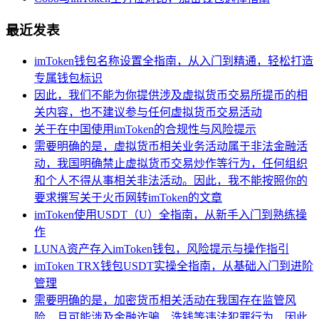
最近发表
imToken钱包名称设置全指南，从入门到精通，轻松打造
专属钱包标识
因此，我们不能为你提供涉及虚拟货币交易所提币的相
关内容，也不建议参与任何虚拟货币交易活动
关于在中国使用imToken的合规性与风险提示
需要明确的是，虚拟货币相关业务活动属于非法金融活
动，我国明确禁止虚拟货币交易炒作等行为，任何组织
和个人不得从事相关非法活动。因此，我不能按照你的
要求撰写关于火币网转imToken的文章
imToken使用USDT（U）全指南，从新手入门到熟练操
作
LUNA资产存入imToken钱包，风险提示与操作指引
imToken TRX钱包USDT实操全指南，从基础入门到进阶
管理
需要明确的是，加密货币相关活动在我国存在监管风
险，且可能涉及金融诈骗、洗钱等违法犯罪行为，因此