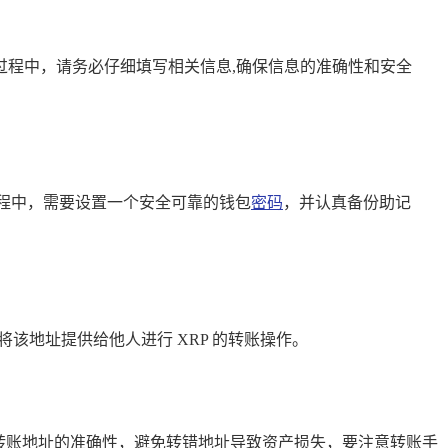
册过程中，请务必仔细填写相关信息,确保信息的准确性和安全
创建过程中，需要设置一个安全可靠的钱包
密码
，并认真备份助记
将该地址提供给他人进行 XRP 的转账操作。
细确认转账地址的准确性，避免转错地址导致资产损失，要注意转账手