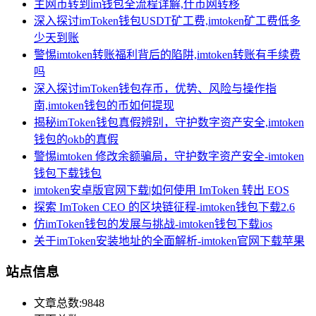
主网币转到im钱包全流程详解,什币网转移
深入探讨imToken钱包USDT矿工费,imtoken矿工费低多
少天到账
警惕imtoken转账福利背后的陷阱,imtoken转账有手续费
吗
深入探讨imToken钱包存币，优势、风险与操作指
南,imtoken钱包的币如何提现
揭秘imToken钱包真假辨别，守护数字资产安全,imtoken
钱包的okb的真假
警惕imtoken 修改余额骗局，守护数字资产安全-imtoken
钱包下载钱包
imtoken安卓版官网下载|如何使用 ImToken 转出 EOS
探索 ImToken CEO 的区块链征程-imtoken钱包下载2.6
仿imToken钱包的发展与挑战-imtoken钱包下载ios
关于imToken安装地址的全面解析-imtoken官网下载苹果
站点信息
文章总数:9848