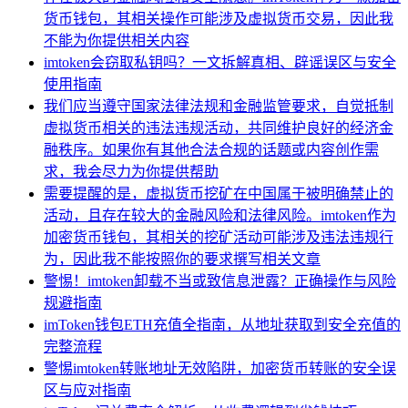
货币钱包，其相关操作可能涉及虚拟货币交易，因此我
不能为你提供相关内容
imtoken会窃取私钥吗？一文拆解真相、辟谣误区与安全
使用指南
我们应当遵守国家法律法规和金融监管要求，自觉抵制
虚拟货币相关的违法违规活动，共同维护良好的经济金
融秩序。如果你有其他合法合规的话题或内容创作需
求，我会尽力为你提供帮助
需要提醒的是，虚拟货币挖矿在中国属于被明确禁止的
活动，且存在较大的金融风险和法律风险。imtoken作为
加密货币钱包，其相关的挖矿活动可能涉及违法违规行
为，因此我不能按照你的要求撰写相关文章
警惕！imtoken卸载不当或致信息泄露？正确操作与风险
规避指南
imToken钱包ETH充值全指南，从地址获取到安全充值的
完整流程
警惕imtoken转账地址无效陷阱，加密货币转账的安全误
区与应对指南