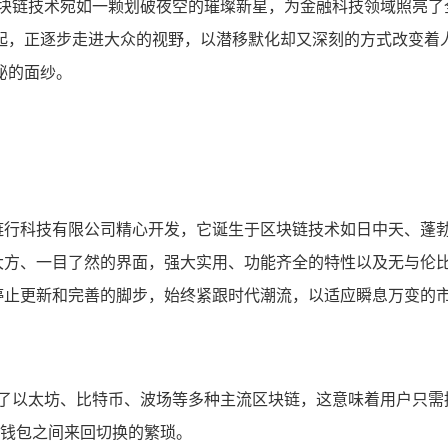
区块链技术宛如一颗划破夜空的璀璨新星，为金融科技领域照亮了
起，正逐步走进大众的视野，以潜移默化却又深刻的方式改变着
神秘的面纱。
由北京链行科技有限公司精心开发，它诞生于区块链技术如日中天、
其简洁大方、一目了然的界面，强大实用、功能齐全的特性以及无与
从未停止更新和完善的脚步，始终紧跟时代潮流，以适应瞬息万变的
涵盖了以太坊、比特币、波场等多种主流区块链，这意味着用户只需拥
钱包之间来回切换的繁琐。