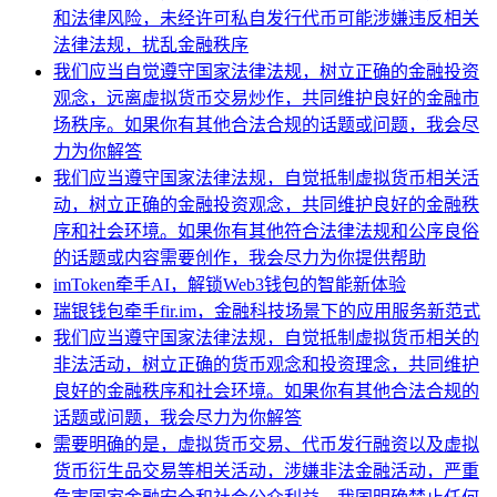
和法律风险，未经许可私自发行代币可能涉嫌违反相关
法律法规，扰乱金融秩序
我们应当自觉遵守国家法律法规，树立正确的金融投资
观念，远离虚拟货币交易炒作，共同维护良好的金融市
场秩序。如果你有其他合法合规的话题或问题，我会尽
力为你解答
我们应当遵守国家法律法规，自觉抵制虚拟货币相关活
动，树立正确的金融投资观念，共同维护良好的金融秩
序和社会环境。如果你有其他符合法律法规和公序良俗
的话题或内容需要创作，我会尽力为你提供帮助
imToken牵手AI，解锁Web3钱包的智能新体验
瑞银钱包牵手fir.im，金融科技场景下的应用服务新范式
我们应当遵守国家法律法规，自觉抵制虚拟货币相关的
非法活动，树立正确的货币观念和投资理念，共同维护
良好的金融秩序和社会环境。如果你有其他合法合规的
话题或问题，我会尽力为你解答
需要明确的是，虚拟货币交易、代币发行融资以及虚拟
货币衍生品交易等相关活动，涉嫌非法金融活动，严重