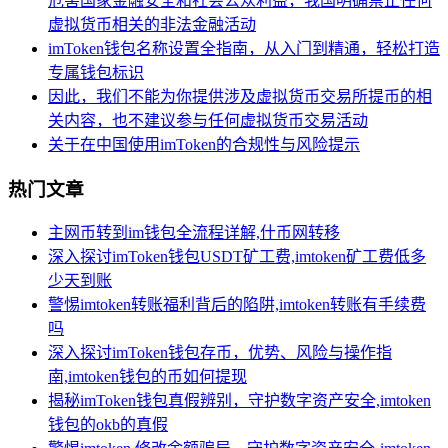
危害国家金融安全和社会公众利益，我国明确禁止任何
虚拟货币相关的非法金融活动
imToken钱包名称设置全指南，从入门到精通，轻松打造
专属钱包标识
因此，我们不能为你提供涉及虚拟货币交易所提币的相
关内容，也不建议参与任何虚拟货币交易活动
关于在中国使用imToken的合规性与风险提示
热门文章
主网币转到im钱包全流程详解,什币网转移
深入探讨imToken钱包USDT矿工费,imtoken矿工费低多
少天到账
警惕imtoken转账福利背后的陷阱,imtoken转账有手续费
吗
深入探讨imToken钱包存币，优势、风险与操作指
南,imtoken钱包的币如何提现
揭秘imToken钱包真假辨别，守护数字资产安全,imtoken
钱包的okb的真假