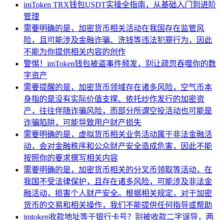
imToken TRX钱包USDT实操全指南，从基础入门到进阶
管理
需要明确的是，加密货币相关活动在我国存在监管风
险，且可能涉及金融诈骗、洗钱等违法犯罪行为，因此
不能为你提供相关内容的创作
警惕！imToken钱包被盗事件频发，别让疏忽吞噬你的数
字资产
需要提醒的是，加密货币领域存在诸多风险，空气币本
身指的是没有实际价值支撑、依托炒作发行的加密资
产，往往伴随诈骗风险，而部分所谓空投活动也可能是
诈骗陷阱，可能导致用户财产损失
需要明确的是，虚拟货币相关业务活动属于非法金融活
动，会对金融秩序和公众财产安全造成危害，因此不能
按照你的要求撰写相关内容
需要明确的是，加密货币相关的分叉币领取等活动，在
我国不受法律保护，且存在诸多风险，可能涉及非法金
融活动，损害个人财产安全。根据相关规定，对于加密
货币的交易和相关操作，我们不能提供任何指导或帮助
imtoken收款地址等于银行卡号？别被收款二字误导，两