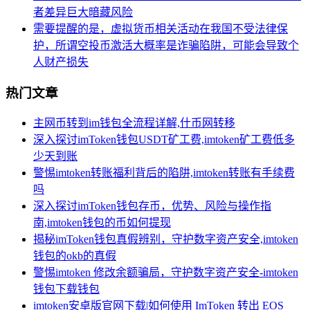
者差异巨大暗藏风险
需要提醒的是，虚拟货币相关活动在我国不受法律保
护，所谓空投币激活大概率是诈骗陷阱，可能会导致个
人财产损失
热门文章
主网币转到im钱包全流程详解,什币网转移
深入探讨imToken钱包USDT矿工费,imtoken矿工费低多
少天到账
警惕imtoken转账福利背后的陷阱,imtoken转账有手续费
吗
深入探讨imToken钱包存币，优势、风险与操作指
南,imtoken钱包的币如何提现
揭秘imToken钱包真假辨别，守护数字资产安全,imtoken
钱包的okb的真假
警惕imtoken 修改余额骗局，守护数字资产安全-imtoken
钱包下载钱包
imtoken安卓版官网下载|如何使用 ImToken 转出 EOS