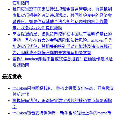
使用指南
我们应当遵守国家法律法规和金融监管要求，自觉抵制
虚拟货币相关的违法违规活动，共同维护良好的经济金
融秩序。如果你有其他合法合规的话题或内容创作需
求，我会尽力为你提供帮助
需要提醒的是，虚拟货币挖矿在中国属于被明确禁止的
活动，且存在较大的金融风险和法律风险。imtoken作为
加密货币钱包，其相关的挖矿活动可能涉及违法违规行
为，因此我不能按照你的要求撰写相关文章
警惕！imtoken卸载不当或致信息泄露？正确操作与风险
规避指南
最近发表
imToken闪电网络钱包，重构比特币支付生态，开启微支
付新时代
警惕假im钱包，识别假冒数字钱包的核心要点与防骗指
南
imToken钱包支持狗狗币，新手也能轻松上手的meme币