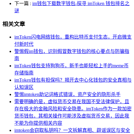
下一篇
:
im钱包下载数字钱包-探寻 imToken 钱包排名之
谜
相关文章
imToken闪电网络钱包，重构比特币支付生态，开启微支
付新时代
警惕假im钱包，识别假冒数字钱包的核心要点与防骗指
南
imToken钱包支持狗狗币，新手也能轻松上手的meme币
存储指南
imToken钱包有担保吗？揭开去中心化钱包的安全真相与
认知误区
警惕imtoken助记词格式错误，资产安全的隐形杀手
需要明确的是，虚拟货币交易在我国不受法律保护，且
存在极大的金融风险和安全隐患。imToken作为一款加密
货币钱包，其相关操作可能涉及虚拟货币交易，因此我
不能为你提供相关内容
imtoken会窃取私钥吗？一文拆解真相、辟谣误区与安全