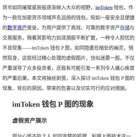
货币如同璀璨星辰般逐渐映入大众的视野，
imToken
钱包，作
为一款在加密货币领域声名远扬的钱包，宛如一座安全且便捷
的
数字资产
堡垒，为用户提供了高效、可靠的数字资产
存储
与
交易服务，随着其影响力如涟漪般不断扩散，一种令人担忧的
不良现象——imToken 钱包 P 图，如同隐匿在暗处的幽灵，悄
然现身，这些经过精心处理的虚假图片，恰似迷雾一般，不仅
严重误导了众多投资者，还极有可能引发一系列令人痛心疾首
的严重后果，本文将抽丝剥茧，深入探讨 imToken 钱包 P 图的
现象、背后的原因、带来的危害以及切实可行的应对措施。
imToken 钱包 P 图的现象
虚假资产展示
部分心怀不轨之人,如同贪婪的狐狸，利用 P 图技术这一