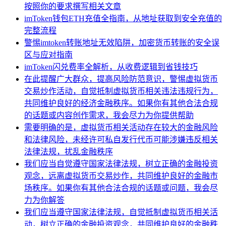
按照你的要求撰写相关文章
imToken钱包ETH充值全指南，从地址获取到安全充值的
完整流程
警惕imtoken转账地址无效陷阱，加密货币转账的安全误
区与应对指南
imToken闪兑费率全解析，从收费逻辑到省钱技巧
在此提醒广大群众，提高风险防范意识，警惕虚拟货币
交易炒作活动，自觉抵制虚拟货币相关违法违规行为，
共同维护良好的经济金融秩序。如果你有其他合法合规
的话题或内容创作需求，我会尽力为你提供帮助
需要明确的是，虚拟货币相关活动存在较大的金融风险
和法律风险，未经许可私自发行代币可能涉嫌违反相关
法律法规，扰乱金融秩序
我们应当自觉遵守国家法律法规，树立正确的金融投资
观念，远离虚拟货币交易炒作，共同维护良好的金融市
场秩序。如果你有其他合法合规的话题或问题，我会尽
力为你解答
我们应当遵守国家法律法规，自觉抵制虚拟货币相关活
动，树立正确的金融投资观念，共同维护良好的金融秩