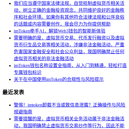
我们应当遵守国家法律法规，自觉抵制虚拟货币相关活
动，树立正确的金融投资观念，共同维护良好的金融秩
序和社会环境。如果你有其他符合法律法规和公序良俗
的话题或内容需要创作，我会尽力为你提供帮助
imToken牵手AI，解锁Web3钱包的智能新体验
需要明确的是，虚拟货币交易、代币发行融资以及虚拟
货币衍生品交易等相关活动，涉嫌非法金融活动，严重
危害国家金融安全和社会公众利益，我国明确禁止任何
虚拟货币相关的非法金融活动
imToken钱包名称设置全指南，从入门到精通，轻松打造
专属钱包标识
关于在中国使用imToken的合规性与风险提示
最近发表
警惕！imtoken卸载不当或致信息泄露？正确操作与风险
规避指南
需要提醒的是，虚拟货币相关业务活动属于非法金融活
动，我国明确禁止虚拟货币交易炒作等行为，因此不能