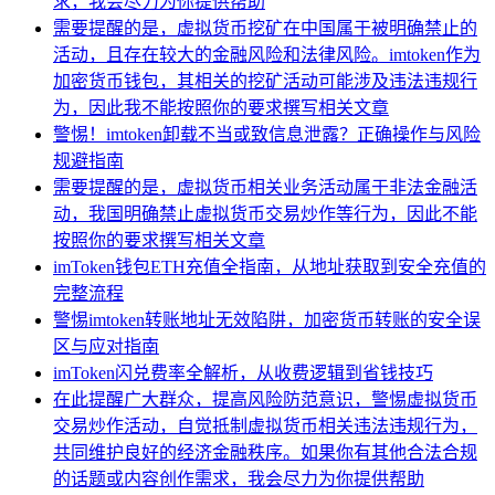
求，我会尽力为你提供帮助
需要提醒的是，虚拟货币挖矿在中国属于被明确禁止的
活动，且存在较大的金融风险和法律风险。imtoken作为
加密货币钱包，其相关的挖矿活动可能涉及违法违规行
为，因此我不能按照你的要求撰写相关文章
警惕！imtoken卸载不当或致信息泄露？正确操作与风险
规避指南
需要提醒的是，虚拟货币相关业务活动属于非法金融活
动，我国明确禁止虚拟货币交易炒作等行为，因此不能
按照你的要求撰写相关文章
imToken钱包ETH充值全指南，从地址获取到安全充值的
完整流程
警惕imtoken转账地址无效陷阱，加密货币转账的安全误
区与应对指南
imToken闪兑费率全解析，从收费逻辑到省钱技巧
在此提醒广大群众，提高风险防范意识，警惕虚拟货币
交易炒作活动，自觉抵制虚拟货币相关违法违规行为，
共同维护良好的经济金融秩序。如果你有其他合法合规
的话题或内容创作需求，我会尽力为你提供帮助