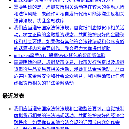
imToken闪兑费率全解析，从收费逻辑到省钱技巧
需要明确的是，虚拟货币相关活动存在较大的金融风险
和法律风险，未经许可私自发行代币可能涉嫌违反相关
法律法规，扰乱金融秩序
我们应当遵守国家法律法规，自觉抵制虚拟货币相关活
动，树立正确的金融投资观念，共同维护良好的金融秩
序和社会环境。如果你有其他符合法律法规和公序良俗
的话题或内容需要创作，我会尽力为你提供帮助
imToken牵手AI，解锁Web3钱包的智能新体验
需要明确的是，虚拟货币交易、代币发行融资以及虚拟
货币衍生品交易等相关活动，涉嫌非法金融活动，严重
危害国家金融安全和社会公众利益，我国明确禁止任何
虚拟货币相关的非法金融活动
最近发表
我们应当遵守国家法律法规和金融监管要求，自觉抵制
虚拟货币相关的违法违规活动，共同维护良好的经济金
融秩序。如果你有其他合法合规的话题或内容创作需