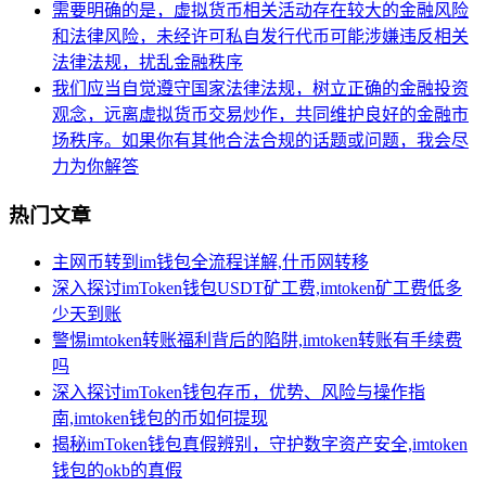
需要明确的是，虚拟货币相关活动存在较大的金融风险
和法律风险，未经许可私自发行代币可能涉嫌违反相关
法律法规，扰乱金融秩序
我们应当自觉遵守国家法律法规，树立正确的金融投资
观念，远离虚拟货币交易炒作，共同维护良好的金融市
场秩序。如果你有其他合法合规的话题或问题，我会尽
力为你解答
热门文章
主网币转到im钱包全流程详解,什币网转移
深入探讨imToken钱包USDT矿工费,imtoken矿工费低多
少天到账
警惕imtoken转账福利背后的陷阱,imtoken转账有手续费
吗
深入探讨imToken钱包存币，优势、风险与操作指
南,imtoken钱包的币如何提现
揭秘imToken钱包真假辨别，守护数字资产安全,imtoken
钱包的okb的真假