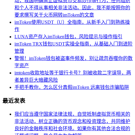
动，我国明确禁止虚拟货币交易炒作等行为，任何组织
和个人不得从事相关非法活动。因此，我不能按照你的
要求撰写关于火币网转imToken的文章
imToken使用USDT（U）全指南，从新手入门到熟练操
作
LUNA资产存入imToken钱包，风险提示与操作指引
imToken TRX钱包USDT实操全指南，从基础入门到进阶
管理
警惕！imToken钱包被盗事件频发，别让疏忽吞噬你的数
字资产
imtoken收款地址等于银行卡号？别被收款二字误导，两
者差异巨大暗藏风险
手把手教你，怎么区分真假imToken 远离钱包诈骗陷阱
最近发表
我们应当遵守国家法律法规，自觉抵制虚拟货币相关的
非法活动，树立正确的货币观念和投资理念，共同维护
良好的金融秩序和社会环境。如果你有其他合法合规的