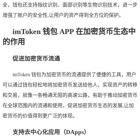
全，钱包还支持指纹识别、面部识别等生物识别技术，进一步
增强了账户的安全性,让用户的资产得到全方位的保护。
imToken 钱包 APP 在加密货币生态中
的作用
促进加密货币流通
imToken 钱包为加密货币的流通提供了便捷的工具，用户
可以通过钱包轻松地将加密货币发送给他人，实现资产的转移
和交易，就像一条畅通无阻的高速公路，有助于推动加密货币
在全球范围内的流通和使用，促进加密货币生态的发展,让加
密货币的价值得到更广泛的体现。
支持去中心化应用（DApps）