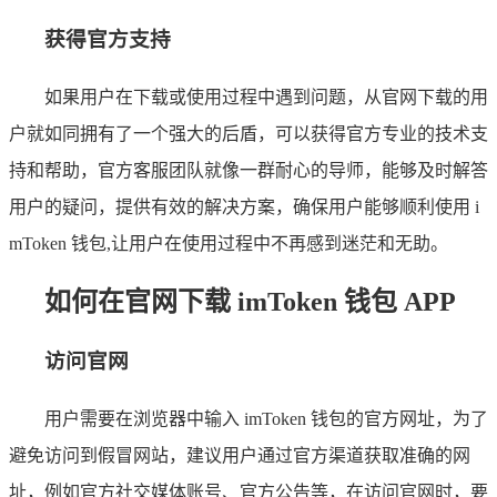
获得官方支持
如果用户在下载或使用过程中遇到问题，从官网下载的用
户就如同拥有了一个强大的后盾，可以获得官方专业的技术支
持和帮助，官方客服团队就像一群耐心的导师，能够及时解答
用户的疑问，提供有效的解决方案，确保用户能够顺利使用 i
mToken 钱包,让用户在使用过程中不再感到迷茫和无助。
如何在官网下载 imToken 钱包 APP
访问官网
用户需要在浏览器中输入 imToken 钱包的官方网址，为了
避免访问到假冒网站，建议用户通过官方渠道获取准确的网
址，例如官方社交媒体账号、官方公告等，在访问官网时，要