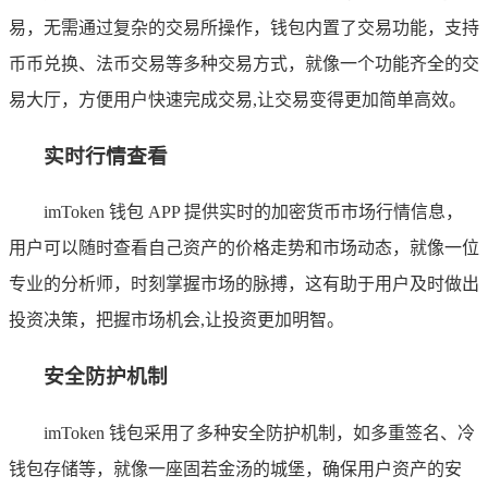
易，无需通过复杂的交易所操作，钱包内置了交易功能，支持
币币兑换、法币交易等多种交易方式，就像一个功能齐全的交
易大厅，方便用户快速完成交易,让交易变得更加简单高效。
实时行情查看
imToken 钱包 APP 提供实时的加密货币市场行情信息，
用户可以随时查看自己资产的价格走势和市场动态，就像一位
专业的分析师，时刻掌握市场的脉搏，这有助于用户及时做出
投资决策，把握市场机会,让投资更加明智。
安全防护机制
imToken 钱包采用了多种安全防护机制，如多重签名、冷
钱包存储等，就像一座固若金汤的城堡，确保用户资产的安