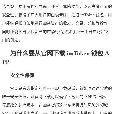
洁直观、易于操作的界面，强大丰富的功能，以及高度可靠的
安全性，赢得了广大用户的由衷青睐，通过 imToken 钱包，用
户能够轻松自如地进行加密资产的收发、交易、兑换等操作，
同时还能实时掌握资产的市场行情,犹如手握一把开启财富之
门的钥匙。
为什么要从官网下载 imToken 钱包 A
PP
安全性保障
官网是官方指定的唯一正规下载渠道，就如同通往宝藏的
唯一安全通道，从官网下载可以确保下载到的 APP 是正版、
无篡改的纯净版本，在加密货币这个充满机遇与风险的领域，
安全无疑是重中之重，一旦钱包信息泄露或遭受攻击，用户的