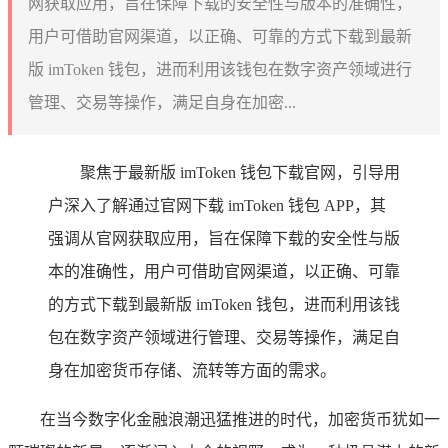
网获取应用，旨在保障下载的安全性与版本的准确性，
用户可借助官网渠道，以正确、可靠的方式下载到最新
版 imToken 钱包，进而利用该钱包在数字资产领域进行
管理、交易等操作，满足自身在加密...
聚焦于最新版 imToken 钱包下载官网，引导用
户深入了解通过官网下载 imToken 钱包 APP，其
强调从官网获取应用，旨在保障下载的安全性与版
本的准确性，用户可借助官网渠道，以正确、可靠
的方式下载到最新版 imToken 钱包，进而利用该钱
包在数字资产领域进行管理、交易等操作，满足自
身在加密货币存储、流转等方面的需求。
在当今数字化金融浪潮迅猛推进的时代，加密货币犹如一