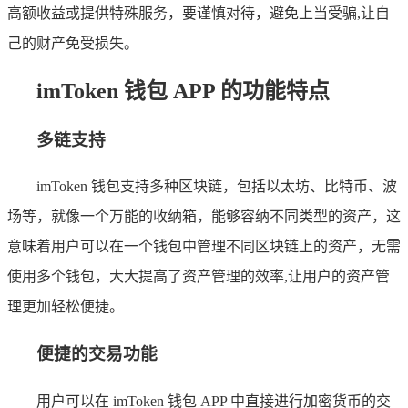
高额收益或提供特殊服务，要谨慎对待，避免上当受骗,让自
己的财产免受损失。
imToken 钱包 APP 的功能特点
多链支持
imToken 钱包支持多种区块链，包括以太坊、比特币、波
场等，就像一个万能的收纳箱，能够容纳不同类型的资产，这
意味着用户可以在一个钱包中管理不同区块链上的资产，无需
使用多个钱包，大大提高了资产管理的效率,让用户的资产管
理更加轻松便捷。
便捷的交易功能
用户可以在 imToken 钱包 APP 中直接进行加密货币的交