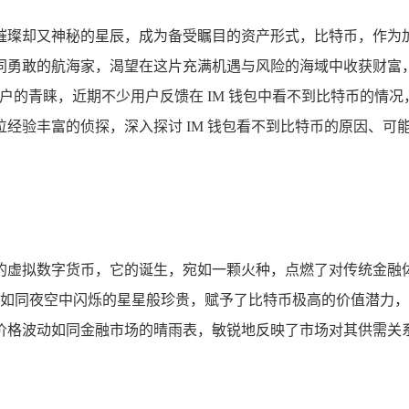
璀璨却又神秘的星辰，成为备受瞩目的资产形式，比特币，作为
同勇敢的航海家，渴望在这片充满机遇与风险的海域中收获财富
用户的青睐，近期不少用户反馈在 IM 钱包中看不到比特币的情
经验丰富的侦探，深入探讨 IM 钱包看不到比特币的原因、可
的虚拟数字货币，它的诞生，宛如一颗火种，点燃了对传统金融
稀缺性如同夜空中闪烁的星星般珍贵，赋予了比特币极高的价值潜
价格波动如同金融市场的晴雨表，敏锐地反映了市场对其供需关系