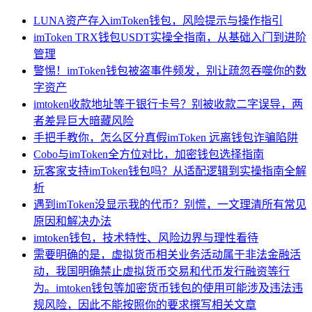
LUNA资产存入imToken钱包，风险提示与操作指引
imToken TRX钱包USDT实操全指南，从基础入门到进阶
管理
警惕！imToken钱包被盗事件频发，别让疏忽吞噬你的数
字资产
imtoken收款地址等于银行卡号？别被收款二字误导，两
者差异巨大暗藏风险
手把手教你，怎么区分真假imToken 远离钱包诈骗陷阱
Cobo与imToken全方位对比，加密钱包选择指南
玩客家支持imToken钱包吗？从适配逻辑到实操指南全解
析
遇到imToken没显示我的代币？别慌，一文理清所有常见
原因和解决办法
imtoken钱包，技术特性、风险边界与理性看待
需要明确的是，虚拟货币相关业务活动属于非法金融活
动，我国明确禁止虚拟货币交易和代币发行融资等行
为。imtoken钱包等加密货币钱包的使用可能涉及违法违
规风险，因此不能按照你的要求撰写相关文章