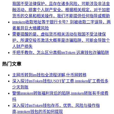
我国不受法律保护，且存在诸多风险，可能涉及非法金
融活动，损害个人财产安全。根据相关规定，对于加密
货币的交易和相关操作，我们不能提供任何指导或帮助
imtoken收款地址等于银行卡号？别被收款二字误导，两
者差异巨大暗藏风险
需要提醒的是，虚拟货币相关活动在我国不受法律保
护，所谓空投币激活大概率是诈骗陷阱，可能会导致个
人财产损失
手把手教你，怎么区分真假imToken 远离钱包诈骗陷阱
热门文章
主网币转到im钱包全流程详解,什币网转移
深入探讨imToken钱包USDT矿工费,imtoken矿工费低多
少天到账
警惕imtoken转账福利背后的陷阱,imtoken转账有手续费
吗
深入探讨imToken钱包存币，优势、风险与操作指
南,imtoken钱包的币如何提现