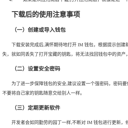
下载后的使用注意事项
（一）创建或导入钱包
下载安装完成后,满怀期待地打开 IM 钱包，根据提示
失，就如同丢失了打开宝藏的钥匙，将无法找回钱包中的资产
（二）设置安全密码
为了进一步保障钱包的安全,建议设置一个强密码，密码要
不要将自己家的钥匙随意交给别人一样。
（三）定期更新软件
开发者会如同勤劳的园丁一样,不断对 IM 钱包进行更