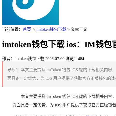
当前位置：
首页
>
imtoken钱包下载
> 文章正文
imtoken钱包下载 ios：
作者：imtoken钱包下载
2026-07-09
浏览：484
导读：
本文主要提及 imToken 钱包 iOS 端的下载相
面具备一定优势，为 iOS 用户提供了获取官方正版钱包的
本文主要提及 imToken 钱包 iOS 端的下载相关内
方面具备一定优势，为 iOS 用户提供了获取官方正版