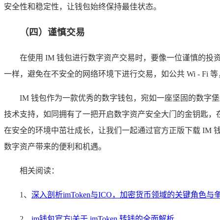
安全性和稳定性，让钱包始终保持最佳状态。
（四）谨慎交易
在使用 IM 钱包进行数字资产交易时，要像一位谨慎的
一样，避免在不安全的网络环境下进行交易，如公共 Wi - Fi
IM 钱包作为一款优秀的数字钱包，宛如一座坚固的数
技术支持，如同拥有了一把开启数字资产安全大门的金钥匙，
在安全的环境中茁壮成长，让我们一起通过官方正版下载 IM 
数字资产带来的便利和机遇。
相关阅读：
1、
深入剖析imToken与ICO，加密货币领域的关键角色与争议-
2、
im钱包官方|关于 imToken 转钱的全面解析