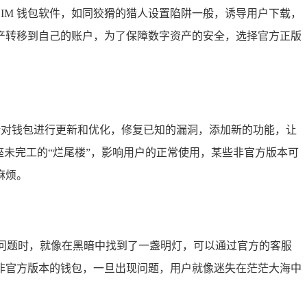
IM 钱包软件，如同狡猾的猎人设置陷阱一般，诱导用户下载，
产转移到自己的账户，为了保障数字资产的安全，选择官方正版
不断对钱包进行更新和优化，修复已知的漏洞，添加新的功能，让
未完工的“烂尾楼”，影响用户的正常使用，某些非官方版本可
麻烦。
到问题时，就像在黑暗中找到了一盏明灯，可以通过官方的客服
非官方版本的钱包，一旦出现问题，用户就像迷失在茫茫大海中