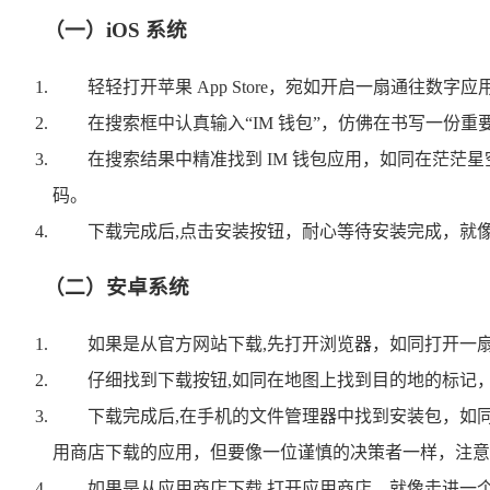
（一）iOS 系统
轻轻打开苹果 App Store，宛如开启一扇通往
在搜索框中认真输入“IM 钱包”，仿佛在书写一份
在搜索结果中精准找到 IM 钱包应用，如同在茫茫星
码。
下载完成后,点击安装按钮，耐心等待安装完成，就像等
（二）安卓系统
如果是从官方网站下载,先打开浏览器，如同打开一扇
仔细找到下载按钮,如同在地图上找到目的地的标记
下载完成后,在手机的文件管理器中找到安装包，如
用商店下载的应用，但要像一位谨慎的决策者一样，注意
如果是从应用商店下载,打开应用商店，就像走进一个