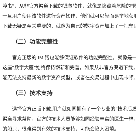
障书”，从非官方渠道下载的钱包软件，就像是隐藏着危险的“
一旦用户使用该软件进行资产操作，他们就可以轻而易举地获
下载无疑是至关重要的，就像为自己的数字资产加上了一把坚固
（二）功能完整性
官方正版的 IM 钱包能够保证软件的功能完整性，就像
这座“数字大厦”始终保持崭新和完善，如果从非官方渠道下载
能无法支持最新的数字资产类型，或者在交易过程中出现卡顿
（三）技术支持
选择官方正版下载,用户就如同拥有了一个专业的“技术后
渠道寻求帮助，官方的技术人员能够如同经验丰富的医生一样
的船只，很难得到有效的技术支持，可能会陷入困境。