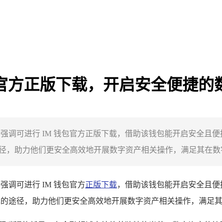
IM钱包官方正版下载，开启安全便捷
关内容，强调可进行 IM 钱包官方正版下载，借助该钱包能开启安全且便
途径，助力他们更安全高效地开展数字资产相关操作，满足其在数字.
容，强调可进行 IM 钱包官方
正版下载
，借助该钱包能开启安全且便捷
钱包的途径，助力他们更安全高效地开展数字资产相关操作，满足