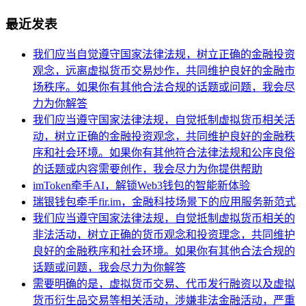
最近发表
我们应当自觉遵守国家法律法规，树立正确的金融投资
观念，远离虚拟货币交易炒作，共同维护良好的金融市
场秩序。如果你有其他合法合规的话题或问题，我会尽
力为你解答
我们应当遵守国家法律法规，自觉抵制虚拟货币相关活
动，树立正确的金融投资观念，共同维护良好的金融秩
序和社会环境。如果你有其他符合法律法规和公序良俗
的话题或内容需要创作，我会尽力为你提供帮助
imToken牵手AI，解锁Web3钱包的智能新体验
瑞银钱包牵手fir.im，金融科技场景下的应用服务新范式
我们应当遵守国家法律法规，自觉抵制虚拟货币相关的
非法活动，树立正确的货币观念和投资理念，共同维护
良好的金融秩序和社会环境。如果你有其他合法合规的
话题或问题，我会尽力为你解答
需要明确的是，虚拟货币交易、代币发行融资以及虚拟
货币衍生品交易等相关活动，涉嫌非法金融活动，严重