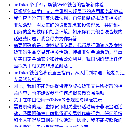
imToken牵手AI，解锁Web3钱包的智能新体验
瑞银钱包牵手fir.im，金融科技场景下的应用服务新范式
我们应当遵守国家法律法规，自觉抵制虚拟货币相关的
非法活动，树立正确的货币观念和投资理念，共同维护
良好的金融秩序和社会环境。如果你有其他合法合规的
话题或问题，我会尽力为你解答
需要明确的是，虚拟货币交易、代币发行融资以及虚拟
货币衍生品交易等相关活动，涉嫌非法金融活动，严重
危害国家金融安全和社会公众利益，我国明确禁止任何
虚拟货币相关的非法金融活动
imToken钱包名称设置全指南，从入门到精通，轻松打造
专属钱包标识
因此，我们不能为你提供涉及虚拟货币交易所提币的相
关内容，也不建议参与任何虚拟货币交易活动
关于在中国使用imToken的合规性与风险提示
需要明确的是，虚拟货币相关业务活动属于非法金融活
动，我国明确禁止虚拟货币交易炒作等行为，任何组织
和个人不得从事相关非法活动。因此，我不能按照你的