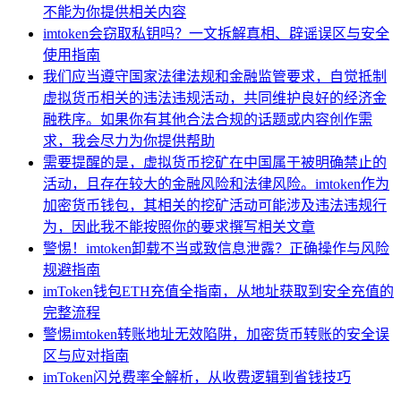
不能为你提供相关内容
imtoken会窃取私钥吗？一文拆解真相、辟谣误区与安全
使用指南
我们应当遵守国家法律法规和金融监管要求，自觉抵制
虚拟货币相关的违法违规活动，共同维护良好的经济金
融秩序。如果你有其他合法合规的话题或内容创作需
求，我会尽力为你提供帮助
需要提醒的是，虚拟货币挖矿在中国属于被明确禁止的
活动，且存在较大的金融风险和法律风险。imtoken作为
加密货币钱包，其相关的挖矿活动可能涉及违法违规行
为，因此我不能按照你的要求撰写相关文章
警惕！imtoken卸载不当或致信息泄露？正确操作与风险
规避指南
imToken钱包ETH充值全指南，从地址获取到安全充值的
完整流程
警惕imtoken转账地址无效陷阱，加密货币转账的安全误
区与应对指南
imToken闪兑费率全解析，从收费逻辑到省钱技巧