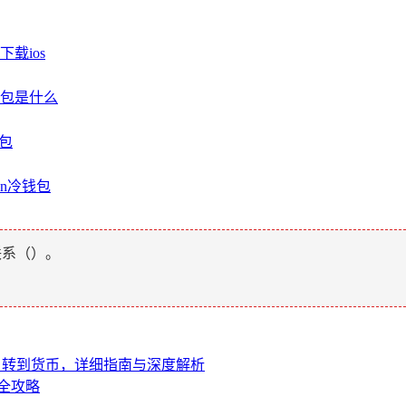
下载ios
n钱包是什么
钱包
en冷钱包
联系（
）。
 EOS 转到货币，详细指南与深度解析
服全攻略