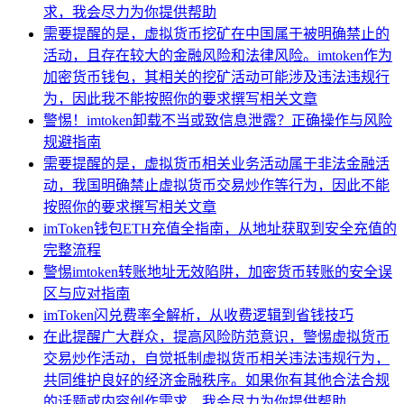
求，我会尽力为你提供帮助
需要提醒的是，虚拟货币挖矿在中国属于被明确禁止的
活动，且存在较大的金融风险和法律风险。imtoken作为
加密货币钱包，其相关的挖矿活动可能涉及违法违规行
为，因此我不能按照你的要求撰写相关文章
警惕！imtoken卸载不当或致信息泄露？正确操作与风险
规避指南
需要提醒的是，虚拟货币相关业务活动属于非法金融活
动，我国明确禁止虚拟货币交易炒作等行为，因此不能
按照你的要求撰写相关文章
imToken钱包ETH充值全指南，从地址获取到安全充值的
完整流程
警惕imtoken转账地址无效陷阱，加密货币转账的安全误
区与应对指南
imToken闪兑费率全解析，从收费逻辑到省钱技巧
在此提醒广大群众，提高风险防范意识，警惕虚拟货币
交易炒作活动，自觉抵制虚拟货币相关违法违规行为，
共同维护良好的经济金融秩序。如果你有其他合法合规
的话题或内容创作需求，我会尽力为你提供帮助