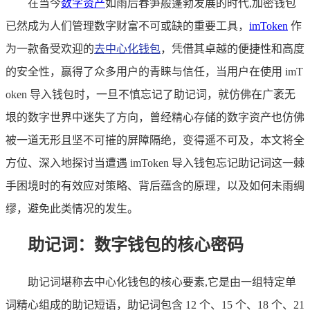
在当今
数字资产
如雨后春笋般蓬勃发展的时代,加密钱包
已然成为人们管理数字财富不可或缺的重要工具，
imToken
作
为一款备受欢迎的
去中心化钱包
，凭借其卓越的便捷性和高度
的安全性，赢得了众多用户的青睐与信任，当用户在使用 imT
oken 导入钱包时，一旦不慎忘记了助记词，就仿佛在广袤无
垠的数字世界中迷失了方向，曾经精心存储的数字资产也仿佛
被一道无形且坚不可摧的屏障隔绝，变得遥不可及，本文将全
方位、深入地探讨当遭遇 imToken 导入钱包忘记助记词这一棘
手困境时的有效应对策略、背后蕴含的原理，以及如何未雨绸
缪，避免此类情况的发生。
助记词：数字钱包的核心密码
助记词堪称去中心化钱包的核心要素,它是由一组特定单
词精心组成的助记短语，助记词包含 12 个、15 个、18 个、21