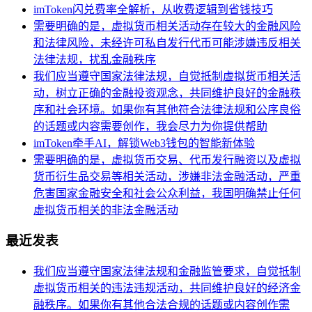
imToken闪兑费率全解析，从收费逻辑到省钱技巧
需要明确的是，虚拟货币相关活动存在较大的金融风险
和法律风险，未经许可私自发行代币可能涉嫌违反相关
法律法规，扰乱金融秩序
我们应当遵守国家法律法规，自觉抵制虚拟货币相关活
动，树立正确的金融投资观念，共同维护良好的金融秩
序和社会环境。如果你有其他符合法律法规和公序良俗
的话题或内容需要创作，我会尽力为你提供帮助
imToken牵手AI，解锁Web3钱包的智能新体验
需要明确的是，虚拟货币交易、代币发行融资以及虚拟
货币衍生品交易等相关活动，涉嫌非法金融活动，严重
危害国家金融安全和社会公众利益，我国明确禁止任何
虚拟货币相关的非法金融活动
最近发表
我们应当遵守国家法律法规和金融监管要求，自觉抵制
虚拟货币相关的违法违规活动，共同维护良好的经济金
融秩序。如果你有其他合法合规的话题或内容创作需