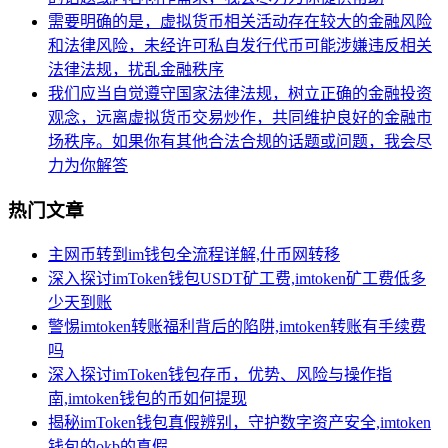
需要明确的是，虚拟货币相关活动存在较大的金融风险
和法律风险，未经许可私自发行代币可能涉嫌违反相关
法律法规，扰乱金融秩序
我们应当自觉遵守国家法律法规，树立正确的金融投资
观念，远离虚拟货币交易炒作，共同维护良好的金融市
场秩序。如果你有其他合法合规的话题或问题，我会尽
力为你解答
热门文章
主网币转到im钱包全流程详解,什币网转移
深入探讨imToken钱包USDT矿工费,imtoken矿工费低多
少天到账
警惕imtoken转账福利背后的陷阱,imtoken转账有手续费
吗
深入探讨imToken钱包存币，优势、风险与操作指
南,imtoken钱包的币如何提现
揭秘imToken钱包真假辨别，守护数字资产安全,imtoken
钱包的okb的真假