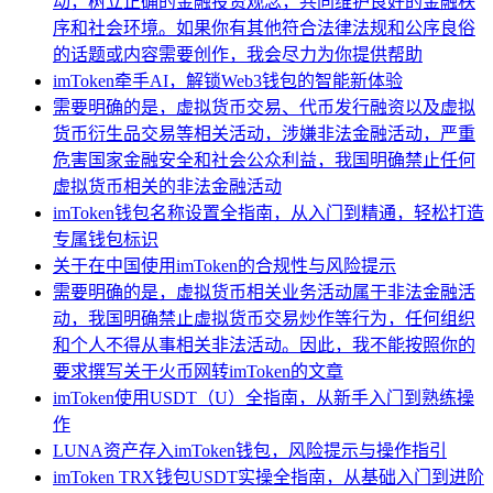
动，树立正确的金融投资观念，共同维护良好的金融秩
序和社会环境。如果你有其他符合法律法规和公序良俗
的话题或内容需要创作，我会尽力为你提供帮助
imToken牵手AI，解锁Web3钱包的智能新体验
需要明确的是，虚拟货币交易、代币发行融资以及虚拟
货币衍生品交易等相关活动，涉嫌非法金融活动，严重
危害国家金融安全和社会公众利益，我国明确禁止任何
虚拟货币相关的非法金融活动
imToken钱包名称设置全指南，从入门到精通，轻松打造
专属钱包标识
关于在中国使用imToken的合规性与风险提示
需要明确的是，虚拟货币相关业务活动属于非法金融活
动，我国明确禁止虚拟货币交易炒作等行为，任何组织
和个人不得从事相关非法活动。因此，我不能按照你的
要求撰写关于火币网转imToken的文章
imToken使用USDT（U）全指南，从新手入门到熟练操
作
LUNA资产存入imToken钱包，风险提示与操作指引
imToken TRX钱包USDT实操全指南，从基础入门到进阶