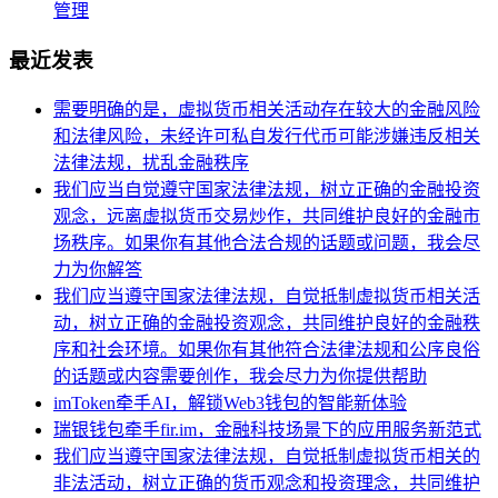
管理
最近发表
需要明确的是，虚拟货币相关活动存在较大的金融风险
和法律风险，未经许可私自发行代币可能涉嫌违反相关
法律法规，扰乱金融秩序
我们应当自觉遵守国家法律法规，树立正确的金融投资
观念，远离虚拟货币交易炒作，共同维护良好的金融市
场秩序。如果你有其他合法合规的话题或问题，我会尽
力为你解答
我们应当遵守国家法律法规，自觉抵制虚拟货币相关活
动，树立正确的金融投资观念，共同维护良好的金融秩
序和社会环境。如果你有其他符合法律法规和公序良俗
的话题或内容需要创作，我会尽力为你提供帮助
imToken牵手AI，解锁Web3钱包的智能新体验
瑞银钱包牵手fir.im，金融科技场景下的应用服务新范式
我们应当遵守国家法律法规，自觉抵制虚拟货币相关的
非法活动，树立正确的货币观念和投资理念，共同维护