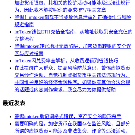
加密货币钱包，其相关的挖矿活动可能涉及违法违规行
为，因此我不能按照你的要求撰写相关文章
警惕！imtoken卸载不当或致信息泄露？正确操作与风险
规避指南
imToken钱包ETH充值全指南，从地址获取到安全充值的
完整流程
警惕imtoken转账地址无效陷阱，加密货币转账的安全误
区与应对指南
imToken闪兑费率全解析，从收费逻辑到省钱技巧
在此提醒广大群众，提高风险防范意识，警惕虚拟货币
交易炒作活动，自觉抵制虚拟货币相关违法违规行为，
共同维护良好的经济金融秩序。如果你有其他合法合规
的话题或内容创作需求，我会尽力为你提供帮助
最近发表
警惕imtoken助记词格式错误，资产安全的隐形杀手
需要明确的是，加密货币在我国存在监管风险，且部分
所谓的虚拟货币可能涉及非法集资、诈骗等违法活动，