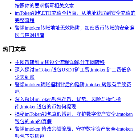
按照你的要求撰写相关文章
imToken钱包ETH充值全指南，从地址获取到安全充值的
完整流程
警惕imtoken转账地址无效陷阱，加密货币转账的安全误
区与应对指南
热门文章
主网币转到im钱包全流程详解,什币网转移
深入探讨imToken钱包USDT矿工费,imtoken矿工费低多
少天到账
警惕imtoken转账福利背后的陷阱,imtoken转账有手续费
吗
深入探讨imToken钱包存币，优势、风险与操作指
南,imtoken钱包的币如何提现
揭秘imToken钱包真假辨别，守护数字资产安全,imtoken
钱包的okb的真假
警惕imtoken 修改余额骗局，守护数字资产安全-imtoken
钱包下载钱包