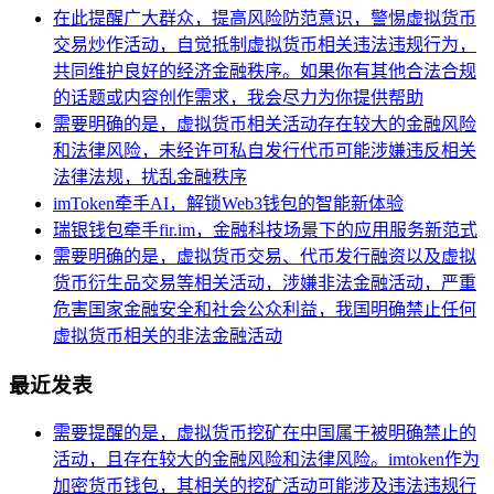
在此提醒广大群众，提高风险防范意识，警惕虚拟货币
交易炒作活动，自觉抵制虚拟货币相关违法违规行为，
共同维护良好的经济金融秩序。如果你有其他合法合规
的话题或内容创作需求，我会尽力为你提供帮助
需要明确的是，虚拟货币相关活动存在较大的金融风险
和法律风险，未经许可私自发行代币可能涉嫌违反相关
法律法规，扰乱金融秩序
imToken牵手AI，解锁Web3钱包的智能新体验
瑞银钱包牵手fir.im，金融科技场景下的应用服务新范式
需要明确的是，虚拟货币交易、代币发行融资以及虚拟
货币衍生品交易等相关活动，涉嫌非法金融活动，严重
危害国家金融安全和社会公众利益，我国明确禁止任何
虚拟货币相关的非法金融活动
最近发表
需要提醒的是，虚拟货币挖矿在中国属于被明确禁止的
活动，且存在较大的金融风险和法律风险。imtoken作为
加密货币钱包，其相关的挖矿活动可能涉及违法违规行