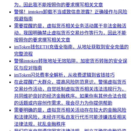
为，因此我不能按照你的要求撰写相关文章
警惕！imtoken卸载不当或致信息泄露？正确操作与风险
规避指南
需要提醒的是，虚拟货币相关业务活动属于非法金融活
动，我国明确禁止虚拟货币交易炒作等行为，因此不能
按照你的要求撰写相关文章
imToken钱包ETH充值全指南，从地址获取到安全充值的
完整流程
警惕imtoken转账地址无效陷阱，加密货币转账的安全误
区与应对指南
imToken闪兑费率全解析，从收费逻辑到省钱技巧
在此提醒广大群众，提高风险防范意识，警惕虚拟货币
交易炒作活动，自觉抵制虚拟货币相关违法违规行为，
共同维护良好的经济金融秩序。如果你有其他合法合规
的话题或内容创作需求，我会尽力为你提供帮助
需要明确的是，虚拟货币相关活动存在较大的金融风险
和法律风险，未经许可私自发行代币可能涉嫌违反相关
法律法规，扰乱金融秩序