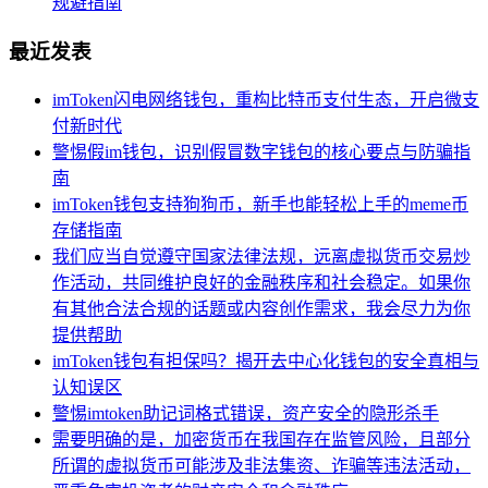
规避指南
最近发表
imToken闪电网络钱包，重构比特币支付生态，开启微支
付新时代
警惕假im钱包，识别假冒数字钱包的核心要点与防骗指
南
imToken钱包支持狗狗币，新手也能轻松上手的meme币
存储指南
我们应当自觉遵守国家法律法规，远离虚拟货币交易炒
作活动，共同维护良好的金融秩序和社会稳定。如果你
有其他合法合规的话题或内容创作需求，我会尽力为你
提供帮助
imToken钱包有担保吗？揭开去中心化钱包的安全真相与
认知误区
警惕imtoken助记词格式错误，资产安全的隐形杀手
需要明确的是，加密货币在我国存在监管风险，且部分
所谓的虚拟货币可能涉及非法集资、诈骗等违法活动，