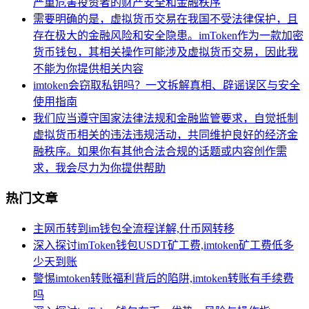
严重危害投资者的财产安全和金融秩序
需要明确的是，虚拟货币交易在我国不受法律保护，且
存在极大的金融风险和安全隐患。imToken作为一款加密
货币钱包，其相关操作可能涉及虚拟货币交易，因此我
不能为你提供相关内容
imtoken会窃取私钥吗？一文拆解真相、辟谣误区与安全
使用指南
我们应当遵守国家法律法规和金融监管要求，自觉抵制
虚拟货币相关的违法违规活动，共同维护良好的经济金
融秩序。如果你有其他合法合规的话题或内容创作需
求，我会尽力为你提供帮助
热门文章
主网币转到im钱包全流程详解,什币网转移
深入探讨imToken钱包USDT矿工费,imtoken矿工费低多
少天到账
警惕imtoken转账福利背后的陷阱,imtoken转账有手续费
吗