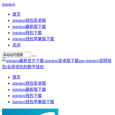
imtoken
首页
imtoken钱包安卓版
imtoken最新版下载
imtoken钱包下载
imtoken钱包苹果版下载
关闭
首页
imtoken钱包安卓版
imtoken最新版下载
imtoken钱包下载
imtoken钱包苹果版下载