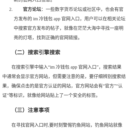
官方论坛
：一些数字货币论坛或社区中，也会有官
方发布的 im 冷钱包 app 官网入口，用户可以在相关论坛
中搜索官方发布的帖子，就像在茫茫大海中寻找一座明
亮的灯塔，找到正确的官网链接。
（二）搜索引擎搜索
在搜索引擎中输入“im 冷钱包 app 官网入口”，搜索结果
中通常会显示官方网站，但需要注意的是，要仔细辨别搜索结
果，确保点击的是官方认证的网站，官方网站会有“官方”“认
证”等标识，就像给网站贴上了一个安全的标签。
（三）注意事项
在寻找官网入口时,要时刻警惕钓鱼网站，钓鱼网站就像