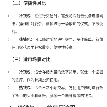
（二）便捷性对比
冷钱包
：在进行交易时，需要将冷钱包设备连接网
络，操作相对复杂，就像进行一场繁琐的仪式，不够便
捷。
热钱包
：可以随时随地进行交易，操作简单，就像
在自家花园里轻松散步，便捷性较高。
（三）适用场景对比
冷钱包
：适合存储大量的数字货币，就像一个坚固
的金库，作为长期投资使用。
热钱包
：适合日常小额交易，方便用户随时进行数
字货币的买卖和转账，就像一个随身携带的钱包。