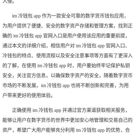
入侵。
im 冷钱包 app 作为一款安全可靠的数字货币钱包应用，
为用户提供了便捷、安全的数字资产存储和管理方案，找到正
确的 im 冷钱包 app 官网入口是用户使用该应用的重要前提，
通过本文的详细介绍，相信用户对 im 冷钱包 app 官网入口、
冷钱包的特点、使用流程以及安全注意事项等方面有了更深入
的了解，在使用 im 冷钱包 app 时，用户要始终牢记保护私钥
安全，关注官方信息，以确保数字资产的安全，随着数字货币
市场的不断发展，im 冷钱包 app 也将不断创新和完善，为用
户带来更好的使用体验。
正确使用 im 冷钱包 app 并通过官方渠道获取相关服务，
能够让用户在数字货币的世界中更加安心地管理和交易自己的
资产，希望广大用户能够充分利用 im 冷钱包 app 的优势，合