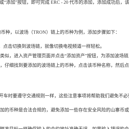
“添加”按钮，即可完成 ERC - 20 代币的添加，添加成功
的币种，以波场（TRON）链上的币种为例，添加步骤如下：
按钮，点击切换到波场链，就像切换电视频道一样轻松。
类似，进入资产管理页面并点击“添加资产”按钮，为添加波场
，仔细找到要添加的波场链上的币种，点击该币种名称，然后点击
像开车时要遵守交通规则一样，这些注意事项将帮助我们避免不必
加的币种是合法合规的，避免添加一些存在安全风险的山寨币或
瞄准目标一样确保输入的合约地址准确无误，如果输入错误的合