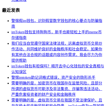
最近发表
警惕假im钱包，识别假冒数字钱包的核心要点与防骗指
南
imToken钱包支持狗狗币，新手也能轻松上手的meme币
存储指南
我们应当自觉遵守国家法律法规，远离虚拟货币交易炒
作活动，共同维护良好的金融秩序和社会稳定。如果你
有其他合法合规的话题或内容创作需求，我会尽力为你
提供帮助
imToken钱包有担保吗？揭开去中心化钱包的安全真相与
认知误区
警惕imtoken助记词格式错误，资产安全的隐形杀手
需要明确的是，加密货币在我国存在监管风险，且部分
所谓的虚拟货币可能涉及非法集资、诈骗等违法活动，
严重危害投资者的财产安全和金融秩序
需要明确的是，虚拟货币交易在我国不受法律保护，且
存在极大的金融风险和安全隐患。imToken作为一款加密