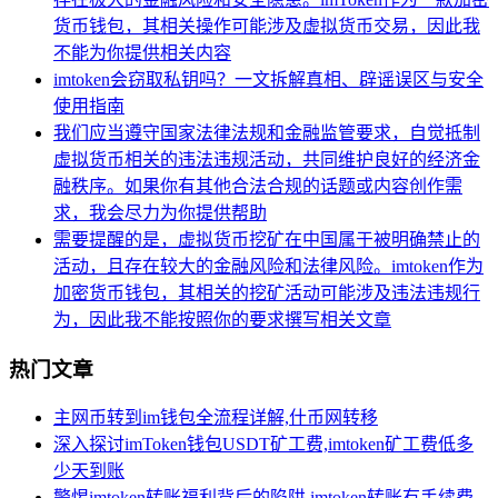
货币钱包，其相关操作可能涉及虚拟货币交易，因此我
不能为你提供相关内容
imtoken会窃取私钥吗？一文拆解真相、辟谣误区与安全
使用指南
我们应当遵守国家法律法规和金融监管要求，自觉抵制
虚拟货币相关的违法违规活动，共同维护良好的经济金
融秩序。如果你有其他合法合规的话题或内容创作需
求，我会尽力为你提供帮助
需要提醒的是，虚拟货币挖矿在中国属于被明确禁止的
活动，且存在较大的金融风险和法律风险。imtoken作为
加密货币钱包，其相关的挖矿活动可能涉及违法违规行
为，因此我不能按照你的要求撰写相关文章
热门文章
主网币转到im钱包全流程详解,什币网转移
深入探讨imToken钱包USDT矿工费,imtoken矿工费低多
少天到账
警惕imtoken转账福利背后的陷阱,imtoken转账有手续费