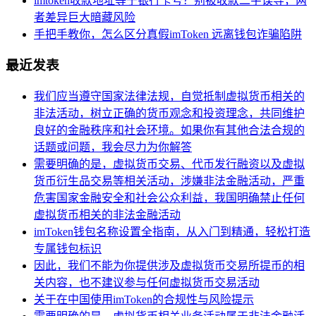
imtoken收款地址等于银行卡号？别被收款二字误导，两
者差异巨大暗藏风险
手把手教你，怎么区分真假imToken 远离钱包诈骗陷阱
最近发表
我们应当遵守国家法律法规，自觉抵制虚拟货币相关的
非法活动，树立正确的货币观念和投资理念，共同维护
良好的金融秩序和社会环境。如果你有其他合法合规的
话题或问题，我会尽力为你解答
需要明确的是，虚拟货币交易、代币发行融资以及虚拟
货币衍生品交易等相关活动，涉嫌非法金融活动，严重
危害国家金融安全和社会公众利益，我国明确禁止任何
虚拟货币相关的非法金融活动
imToken钱包名称设置全指南，从入门到精通，轻松打造
专属钱包标识
因此，我们不能为你提供涉及虚拟货币交易所提币的相
关内容，也不建议参与任何虚拟货币交易活动
关于在中国使用imToken的合规性与风险提示