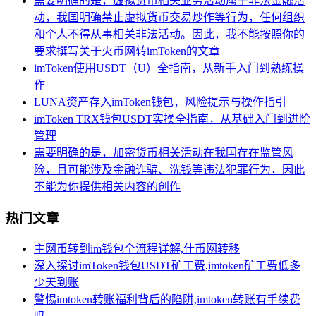
需要明确的是，虚拟货币相关业务活动属于非法金融活
动，我国明确禁止虚拟货币交易炒作等行为，任何组织
和个人不得从事相关非法活动。因此，我不能按照你的
要求撰写关于火币网转imToken的文章
imToken使用USDT（U）全指南，从新手入门到熟练操
作
LUNA资产存入imToken钱包，风险提示与操作指引
imToken TRX钱包USDT实操全指南，从基础入门到进阶
管理
需要明确的是，加密货币相关活动在我国存在监管风
险，且可能涉及金融诈骗、洗钱等违法犯罪行为，因此
不能为你提供相关内容的创作
热门文章
主网币转到im钱包全流程详解,什币网转移
深入探讨imToken钱包USDT矿工费,imtoken矿工费低多
少天到账
警惕imtoken转账福利背后的陷阱,imtoken转账有手续费