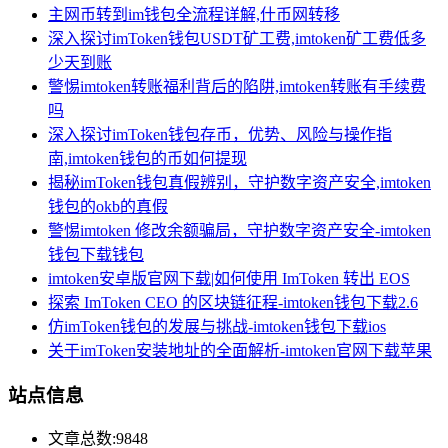
主网币转到im钱包全流程详解,什币网转移
深入探讨imToken钱包USDT矿工费,imtoken矿工费低多
少天到账
警惕imtoken转账福利背后的陷阱,imtoken转账有手续费
吗
深入探讨imToken钱包存币，优势、风险与操作指
南,imtoken钱包的币如何提现
揭秘imToken钱包真假辨别，守护数字资产安全,imtoken
钱包的okb的真假
警惕imtoken 修改余额骗局，守护数字资产安全-imtoken
钱包下载钱包
imtoken安卓版官网下载|如何使用 ImToken 转出 EOS
探索 ImToken CEO 的区块链征程-imtoken钱包下载2.6
仿imToken钱包的发展与挑战-imtoken钱包下载ios
关于imToken安装地址的全面解析-imtoken官网下载苹果
站点信息
文章总数:9848