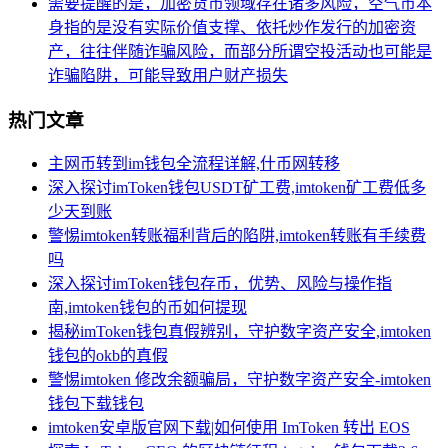
需要提醒的是，加密货币领域存在诸多风险，空气币本
身指的是没有实际价值支撑、依托炒作发行的加密资
产，往往伴随诈骗风险，而部分所谓空投活动也可能是
诈骗陷阱，可能导致用户财产损失
热门文章
主网币转到im钱包全流程详解,什币网转移
深入探讨imToken钱包USDT矿工费,imtoken矿工费低多
少天到账
警惕imtoken转账福利背后的陷阱,imtoken转账有手续费
吗
深入探讨imToken钱包存币，优势、风险与操作指
南,imtoken钱包的币如何提现
揭秘imToken钱包真假辨别，守护数字资产安全,imtoken
钱包的okb的真假
警惕imtoken 修改余额骗局，守护数字资产安全-imtoken
钱包下载钱包
imtoken安卓版官网下载|如何使用 ImToken 转出 EOS