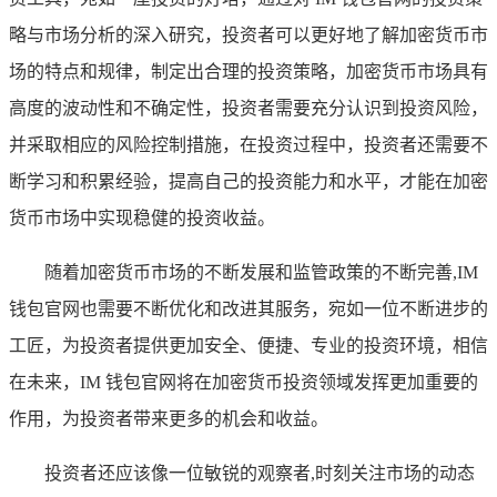
略与市场分析的深入研究，投资者可以更好地了解加密货币市
场的特点和规律，制定出合理的投资策略，加密货币市场具有
高度的波动性和不确定性，投资者需要充分认识到投资风险，
并采取相应的风险控制措施，在投资过程中，投资者还需要不
断学习和积累经验，提高自己的投资能力和水平，才能在加密
货币市场中实现稳健的投资收益。
随着加密货币市场的不断发展和监管政策的不断完善,IM
钱包官网也需要不断优化和改进其服务，宛如一位不断进步的
工匠，为投资者提供更加安全、便捷、专业的投资环境，相信
在未来，IM 钱包官网将在加密货币投资领域发挥更加重要的
作用，为投资者带来更多的机会和收益。
投资者还应该像一位敏锐的观察者,时刻关注市场的动态