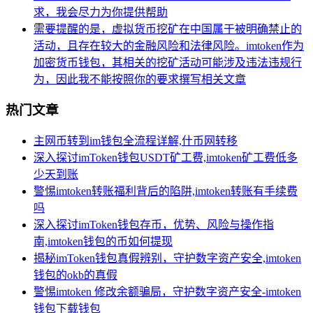
求，我会尽力为你提供帮助
需要提醒的是，虚拟货币挖矿在中国属于被明确禁止的
活动，且存在较大的金融风险和法律风险。imtoken作为
加密货币钱包，其相关的挖矿活动可能涉及违法违规行
为，因此我不能按照你的要求撰写相关文章
热门文章
主网币转到im钱包全流程详解,什币网转移
深入探讨imToken钱包USDT矿工费,imtoken矿工费低多
少天到账
警惕imtoken转账福利背后的陷阱,imtoken转账有手续费
吗
深入探讨imToken钱包存币，优势、风险与操作指
南,imtoken钱包的币如何提现
揭秘imToken钱包真假辨别，守护数字资产安全,imtoken
钱包的okb的真假
警惕imtoken 修改余额骗局，守护数字资产安全-imtoken
钱包下载钱包