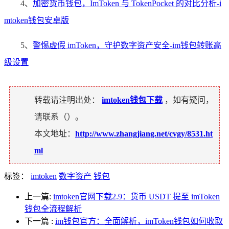
4、
加密货币钱包，ImToken 与 TokenPocket 的对比分析-i
mtoken钱包安卓版
5、
警惕虚假 imToken，守护数字资产安全-im钱包转账高
级设置
转载请注明出处：
imtoken钱包下载
，如有疑问，
请联系（
）。
本文地址：
http://www.zhangjiang.net/cvgy/8531.ht
ml
标签：
imtoken
数字资产
钱包
上一篇:
imtoken官网下载2.9：货币 USDT 提至 imToken
钱包全流程解析
下一篇
:
im钱包官方：全面解析，imToken钱包如何收取