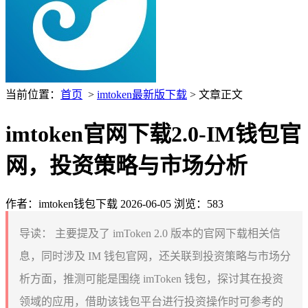
当前位置：
首页
>
imtoken最新版下载
> 文章正文
imtoken官网下载2.0-IM钱包官
网，投资策略与市场分析
作者：imtoken钱包下载
2026-06-05
浏览：583
导读：
主要提及了 imToken 2.0 版本的官网下载相关信
息，同时涉及 IM 钱包官网，还关联到投资策略与市场分
析方面，推测可能是围绕 imToken 钱包，探讨其在投资
领域的应用，借助该钱包平台进行投资操作时可参考的