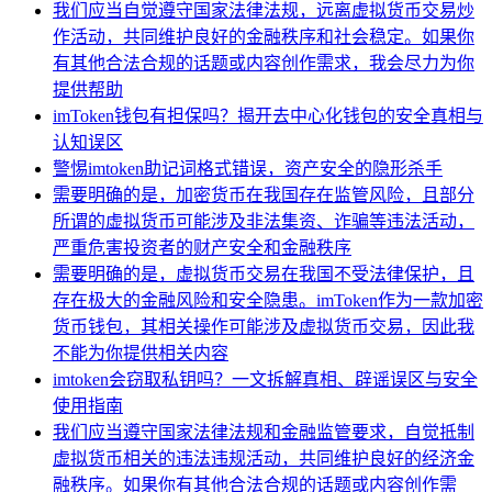
我们应当自觉遵守国家法律法规，远离虚拟货币交易炒
作活动，共同维护良好的金融秩序和社会稳定。如果你
有其他合法合规的话题或内容创作需求，我会尽力为你
提供帮助
imToken钱包有担保吗？揭开去中心化钱包的安全真相与
认知误区
警惕imtoken助记词格式错误，资产安全的隐形杀手
需要明确的是，加密货币在我国存在监管风险，且部分
所谓的虚拟货币可能涉及非法集资、诈骗等违法活动，
严重危害投资者的财产安全和金融秩序
需要明确的是，虚拟货币交易在我国不受法律保护，且
存在极大的金融风险和安全隐患。imToken作为一款加密
货币钱包，其相关操作可能涉及虚拟货币交易，因此我
不能为你提供相关内容
imtoken会窃取私钥吗？一文拆解真相、辟谣误区与安全
使用指南
我们应当遵守国家法律法规和金融监管要求，自觉抵制
虚拟货币相关的违法违规活动，共同维护良好的经济金
融秩序。如果你有其他合法合规的话题或内容创作需