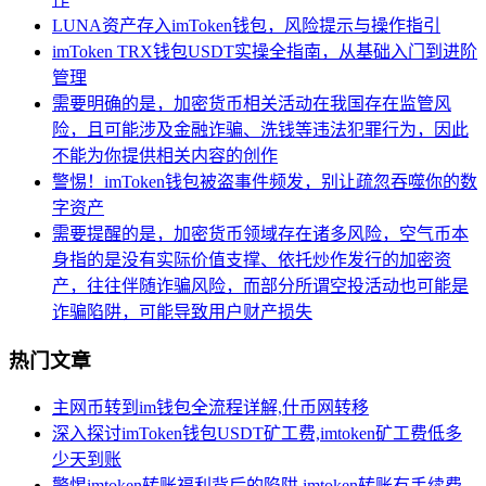
LUNA资产存入imToken钱包，风险提示与操作指引
imToken TRX钱包USDT实操全指南，从基础入门到进阶
管理
需要明确的是，加密货币相关活动在我国存在监管风
险，且可能涉及金融诈骗、洗钱等违法犯罪行为，因此
不能为你提供相关内容的创作
警惕！imToken钱包被盗事件频发，别让疏忽吞噬你的数
字资产
需要提醒的是，加密货币领域存在诸多风险，空气币本
身指的是没有实际价值支撑、依托炒作发行的加密资
产，往往伴随诈骗风险，而部分所谓空投活动也可能是
诈骗陷阱，可能导致用户财产损失
热门文章
主网币转到im钱包全流程详解,什币网转移
深入探讨imToken钱包USDT矿工费,imtoken矿工费低多
少天到账
警惕imtoken转账福利背后的陷阱,imtoken转账有手续费